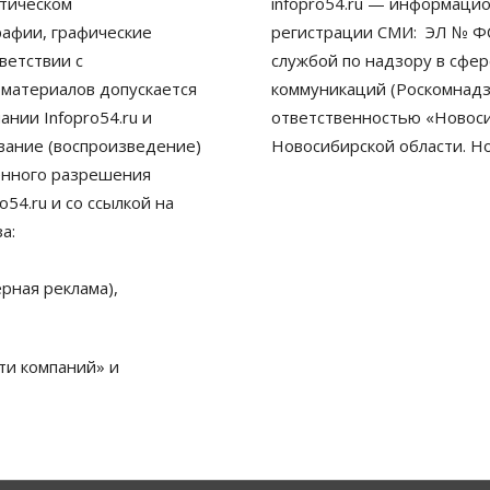
тическом
infopro54.ru — информацио
рафии, графические
регистрации СМИ: ЭЛ № ФС
ветствии с
службой по надзору в сфе
 материалов допускается
коммуникаций (Роскомнадз
нии Infopro54.ru и
ответственностью «Новосиб
ование (воспроизведение)
Новосибирской области. Н
енного разрешения
54.ru и со ссылкой на
а:
рная реклама),
ти компаний» и