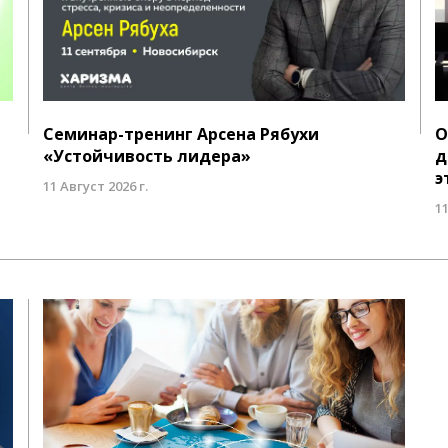
Семинар-тренинг Арсена Рябухи
О
«Устойчивость лидера»
д
э
11 Август 2026 г.
11