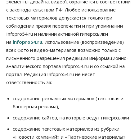
элементы дизайна, видео), охраняется в соответствии
с законодательством РФ. Любое использование
Общество
текстовых материалов допускается только при
«За тех, у кого от 270 баллов,
настоящая борьба»: вузы настойчиво
соблюдении правил перепечатки и при упоминании
обзванивают новосибирских высокобалльников
перед зачислением
Infopro54.ru и наличии активной гиперссылки
06 Августа 2026, 13:00
на
infopro54.ru
. Использование (воспроизведение)
всех фото и видео-материалов возможно только с
Власть
письменного разрешения редакции информационно-
Режим ЧС ввели в Омской области из-за засухи
06 Августа 2026, 12:15
аналитического портала Infopro54.ru и со ссылкой на
портал. Редакция Infopro54.ru не несет
Власть
Общество
ответственность за:
Новосибирск готовится к визиту Владимира
Путина
06 Августа 2026, 12:05
содержание рекламных материалов (текстовая и
баннерная реклама),
Бизнес
Недвижимость
Общество
Росреестр назвал главные причины
содержание сайтов, на которые ведут гиперссылки
отказов в регистрации недвижимости в НСО
06 Августа 2026, 12:00
содержание текстовых материалов из рубрики
«Новости компаний» и «Партнерские материалы»
Телекоммуникации