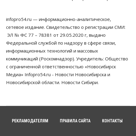
В 16 населённых пунктах Мошковского района
модернизировали мобильную связь
06 Августа 2026, 11:35
infopro54.ru — информационно-аналитическое,
сетевое издание. Свидетельство о регистрации СМИ:
Бизнес
Право&Порядок
ПроБизнес
ЭЛ № ФС 77 – 78381 от 29.05.2020 г, выдано
Злоумышленники опять атакуют
новосибирские компании через электронную
Федеральной службой по надзору в сфере связи,
почту
информационных технологий и массовых
06 Августа 2026, 11:00
коммуникаций (Роскомнадзор). Учредитель: Общество
Общество
с ограниченной ответственностью «Новосибирск
Медики готовятся к второму пику активности
Медиа» Infopro54.ru - Новости Новосибирска и
клещей в Новосибирской области
06 Августа 2026, 10:00
Новосибирской области. Новости Сибири.
Общество
Из-за жары в Европе оливковое масло
в Новосибирске может снова подорожать
06 Августа 2026, 09:00
РЕКЛАМОДАТЕЛЯМ
ПРАВИЛА САЙТА
КОНТАКТЫ
Бизнес
Недвижимость
Застройщики Новосибирска
доплатили налоги на сумму почти 700 млн рублей