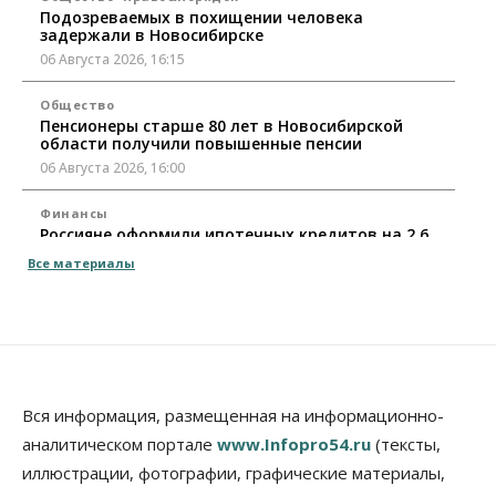
Подозреваемых в похищении человека
задержали в Новосибирске
06 Августа 2026, 16:15
Общество
Пенсионеры старше 80 лет в Новосибирской
области получили повышенные пенсии
06 Августа 2026, 16:00
Финансы
Россияне оформили ипотечных кредитов на 2,6
трлн рублей
Все материалы
06 Августа 2026, 15:53
Власть
Думская гонка в Новосибирской области
обойдется без самовыдвиженцев
06 Августа 2026, 15:00
Вся информация, размещенная на информационно-
Бизнес
Власть
Общество
аналитическом портале
www.Infopro54.ru
(тексты,
Правительство России продлило разрешение на
выпуск бензина «Евро-3»
иллюстрации, фотографии, графические материалы,
06 Августа 2026, 14:00