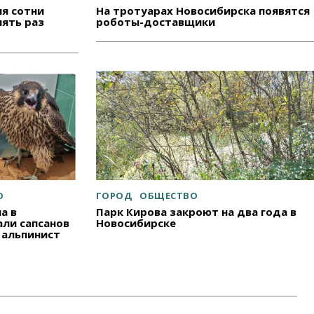
ля сотни
На тротуарах Новосибирска появятся
роботы-доставщики
ять раз
О
ГОРОД
ОБЩЕСТВО
а в
Парк Кирова закроют на два года в
Новосибирске
ли сапсанов
 альпинист