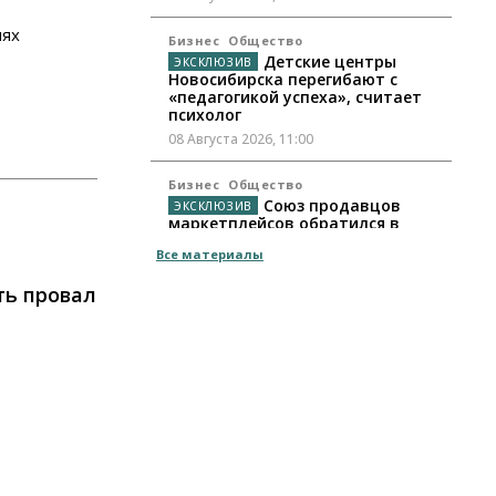
иях
Бизнес
Общество
Детские центры
Новосибирска перегибают с
«педагогикой успеха», считает
психолог
08 Августа 2026, 11:00
Бизнес
Общество
Союз продавцов
маркетплейсов обратился в
правительство РФ из-за атак на
Все материалы
WB
08 Августа 2026, 10:00
ть провал
Общество
Новосибирцы будут получать
квитанции за ЖКУ по-новому
08 Августа 2026, 09:00
Бизнес
В Новосибирской
области резко сократился
грузооборот в автоперевозках