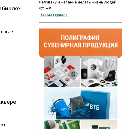
человеку и желание делать жизнь людей
лучше
ибирске
Все материалы
 после
я
сквере
уют