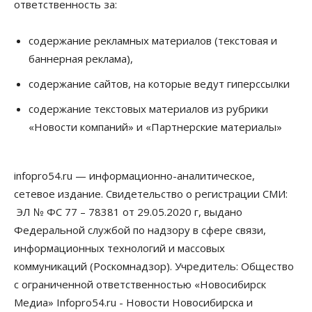
ответственность за:
08 Августа 2026, 15:00
содержание рекламных материалов (текстовая и
Авто
Продажи подержанных электромобилей в
баннерная реклама),
Новосибирской области растут второй месяц
08 Августа 2026, 13:00
содержание сайтов, на которые ведут гиперссылки
содержание текстовых материалов из рубрики
Бизнес
Общество
Детские центры Новосибирска
«Новости компаний» и «Партнерские материалы»
перегибают с «педагогикой успеха», считает
психолог
08 Августа 2026, 11:00
infopro54.ru — информационно-аналитическое,
Бизнес
Общество
сетевое издание. Свидетельство о регистрации СМИ:
Союз продавцов маркетплейсов
ЭЛ № ФС 77 – 78381 от 29.05.2020 г, выдано
обратился в правительство РФ из-за атак на WB
08 Августа 2026, 10:00
Федеральной службой по надзору в сфере связи,
информационных технологий и массовых
Общество
коммуникаций (Роскомнадзор). Учредитель: Общество
Новосибирцы будут получать квитанции за ЖКУ
по-новому
с ограниченной ответственностью «Новосибирск
08 Августа 2026, 09:00
Медиа» Infopro54.ru - Новости Новосибирска и