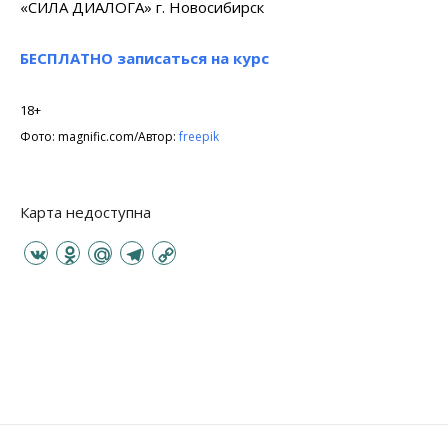
«СИЛА ДИАЛОГА» г. Новосибирск
БЕСПЛАТНО записаться на курс
18+
Фото: magnific.com/Автор:
freepik
Карта недоступна
V
O
M
T
C
K
d
a
e
o
n
i
l
p
o
l
e
y
k
.
g
L
l
R
r
i
a
u
a
n
s
m
k
s