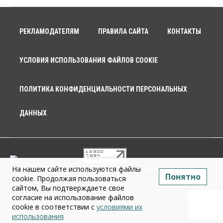
РЕКЛАМОДАТЕЛЯМ
ПРАВИЛА САЙТА
КОНТАКТЫ
УСЛОВИЯ ИСПОЛЬЗОВАНИЯ ФАЙЛОВ COOKIE
ПОЛИТИКА КОНФИДЕНЦИАЛЬНОСТИ ПЕРСОНАЛЬНЫХ
ДАННЫХ
На нашем сайте используются файлы
© 2026 г. Общество с ограниченной ответственностью «Новосибирск
Понятно
Медиа» 18+
cookie. Продолжая пользоваться
сайтом, Вы подтверждаете свое
Infopro54 - Важные новости Новосибирска и Новосибирской области.
согласие на использование файлов
Новости Сибири
cookie в соответствии с
условиями их
использования