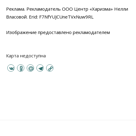
Реклама. Рекламодатель ООО Центр «Харизма» Нелли
Власовой. Erid: F7NfYUJCUneTVxNuw9RL
Изображение предоставлено рекламодателем
Карта недоступна
V
O
M
T
C
K
d
a
e
o
n
i
l
p
o
l
e
y
k
.
g
L
l
R
r
i
a
u
a
n
s
m
k
s
n