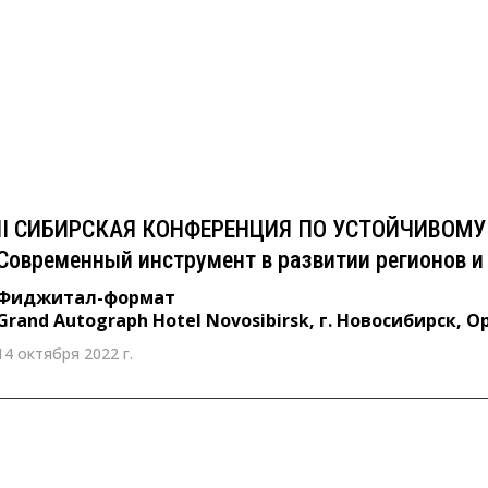
II СИБИРСКАЯ КОНФЕРЕНЦИЯ ПО УСТОЙЧИВО
ESG: Современный инструмент в развитии рег
общества
Фиджитал-формат
Grand Autograph Hotel Novosibirsk, г. Новосибирск, Орджоникидзе,
II СИБИРСКАЯ КОНФЕРЕНЦИЯ ПО УСТОЙЧИВОМУ 
Современный инструмент в развитии регионов и
Фиджитал-формат
Grand Autograph Hotel Novosibirsk, г. Новосибирск, 
14 октября 2022 г.
31 марта 2022 г. 10:00 - 13:00