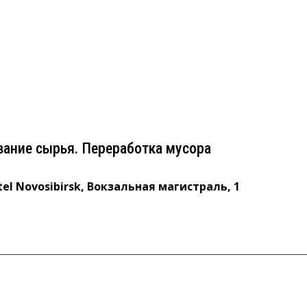
зование сырья. Переработка мусора
vosibirsk, Вокзальная магистраль, 1
вание сырья. Переработка мусора
tel Novosibirsk, Вокзальная магистраль, 1