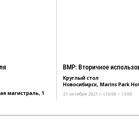
 для
ВМР: Вторичное исполь
Круглый стол
Новосибирск, Marins Park Hotel No
ь, 1
ля
ВМР: Вторичное использо
Круглый стол
Новосибирск, Marins Park Ho
ная магистраль, 1
21 октября 2021 г. с10:00 – 13:00