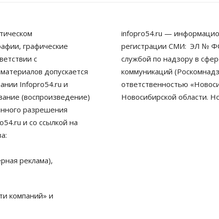
тическом
infopro54.ru — информацио
рафии, графические
регистрации СМИ: ЭЛ № ФС
ветствии с
службой по надзору в сфе
 материалов допускается
коммуникаций (Роскомнадз
нии Infopro54.ru и
ответственностью «Новосиб
ование (воспроизведение)
Новосибирской области. Н
енного разрешения
54.ru и со ссылкой на
а:
рная реклама),
ти компаний» и