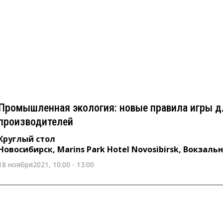
Промышленная экология: новые правила игры
производителей
Круглый стол
Новосибирск, Marins Park Hotel Novosibirsk, Вокзальная магистрал
Промышленная экология: новые правила игры д
производителей
Круглый стол
Новосибирск, Marins Park Hotel Novosibirsk, Вокзаль
18 ноября2021, 10:00 - 13:00