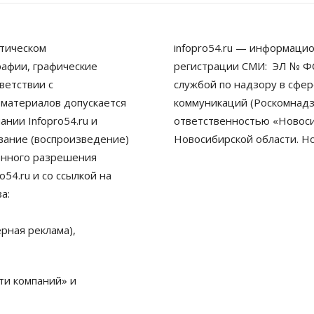
тическом
infopro54.ru — информацио
рафии, графические
регистрации СМИ: ЭЛ № ФС
ветствии с
службой по надзору в сфе
 материалов допускается
коммуникаций (Роскомнадз
нии Infopro54.ru и
ответственностью «Новосиб
ование (воспроизведение)
Новосибирской области. Н
енного разрешения
54.ru и со ссылкой на
а:
рная реклама),
ти компаний» и