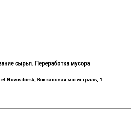
зование сырья. Переработка мусора
vosibirsk, Вокзальная магистраль, 1
вание сырья. Переработка мусора
tel Novosibirsk, Вокзальная магистраль, 1