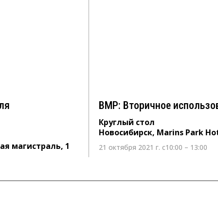
 для
ВМР: Вторичное исполь
Круглый стол
Новосибирск, Marins Park Hotel No
ь, 1
ля
ВМР: Вторичное использо
Круглый стол
Новосибирск, Marins Park Ho
ная магистраль, 1
21 октября 2021 г. с10:00 – 13:00