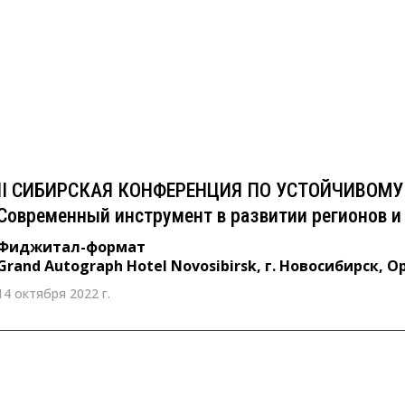
II СИБИРСКАЯ КОНФЕРЕНЦИЯ ПО УСТОЙЧИВО
ESG: Современный инструмент в развитии рег
общества
Фиджитал-формат
Grand Autograph Hotel Novosibirsk, г. Новосибирск, Орджоникидзе,
II СИБИРСКАЯ КОНФЕРЕНЦИЯ ПО УСТОЙЧИВОМУ 
Современный инструмент в развитии регионов и
Фиджитал-формат
Grand Autograph Hotel Novosibirsk, г. Новосибирск, 
14 октября 2022 г.
31 марта 2022 г. 10:00 - 13:00