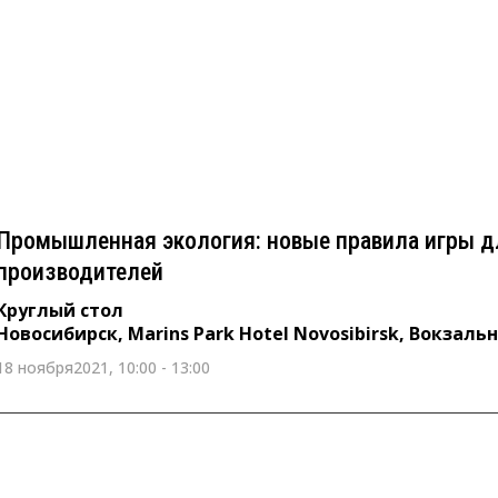
Промышленная экология: новые правила игры
производителей
Круглый стол
Новосибирск, Marins Park Hotel Novosibirsk, Вокзальная магистрал
Промышленная экология: новые правила игры д
производителей
Круглый стол
Новосибирск, Marins Park Hotel Novosibirsk, Вокзаль
18 ноября2021, 10:00 - 13:00