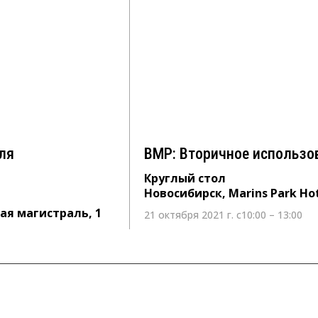
 для
ВМР: Вторичное исполь
Круглый стол
Новосибирск, Marins Park Hotel No
ь, 1
ля
ВМР: Вторичное использо
Круглый стол
Новосибирск, Marins Park Ho
ная магистраль, 1
21 октября 2021 г. с10:00 – 13:00