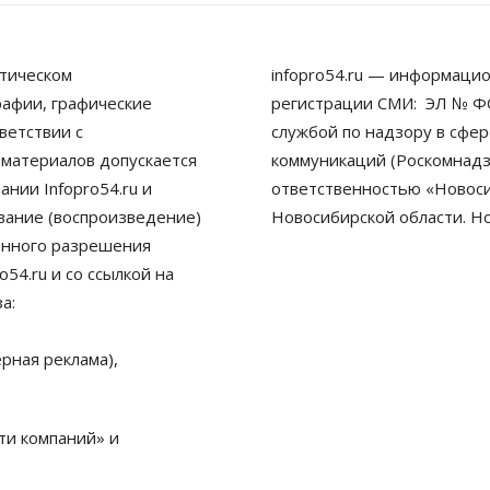
тическом
infopro54.ru — информацио
рафии, графические
регистрации СМИ: ЭЛ № ФС
ветствии с
службой по надзору в сфе
 материалов допускается
коммуникаций (Роскомнадз
нии Infopro54.ru и
ответственностью «Новосиб
ование (воспроизведение)
Новосибирской области. Н
енного разрешения
54.ru и со ссылкой на
а:
рная реклама),
ти компаний» и