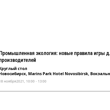
Промышленная экология: новые правила игры
производителей
Круглый стол
Новосибирск, Marins Park Hotel Novosibirsk, Вокзальная магистрал
Промышленная экология: новые правила игры д
производителей
Круглый стол
Новосибирск, Marins Park Hotel Novosibirsk, Вокзаль
18 ноября2021, 10:00 - 13:00