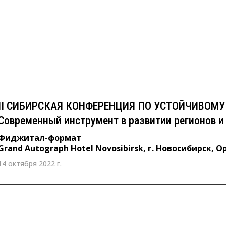
II СИБИРСКАЯ КОНФЕРЕНЦИЯ ПО УСТОЙЧИВО
ESG: Современный инструмент в развитии рег
общества
Фиджитал-формат
Grand Autograph Hotel Novosibirsk, г. Новосибирск, Орджоникидзе,
II СИБИРСКАЯ КОНФЕРЕНЦИЯ ПО УСТОЙЧИВОМУ 
Современный инструмент в развитии регионов и
Фиджитал-формат
Grand Autograph Hotel Novosibirsk, г. Новосибирск, 
14 октября 2022 г.
31 марта 2022 г. 10:00 - 13:00