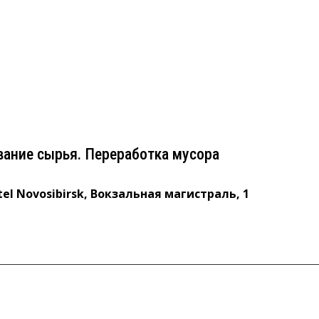
зование сырья. Переработка мусора
vosibirsk, Вокзальная магистраль, 1
вание сырья. Переработка мусора
tel Novosibirsk, Вокзальная магистраль, 1