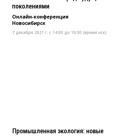
поколениями
Онлайн-конференция
Новосибирск
7 декабря 2021 г. с 14:00 до 16:00 (время нск)
18 ноября2021, 10:00 - 13:00
Промышленная экология: новые
правила игры для производителей
Круглый стол
Новосибирск, Marins Park Hotel Novosibirsk,
Вокзальная магистраль, 1
Промышленная экология: новые