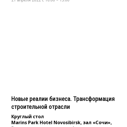
31 марта 2022 г. 10:00 - 13:00
Новые реалии бизнеса.
Трансформация строительной
отрасли
Круглый стол
Marins Park Hotel Novosibirsk, зал «Сочи»,
Вокзальная магистраль, 1
Новые реалии бизнеса. Трансформация
строительной отрасли
Круглый стол
Marins Park Hotel Novosibirsk, зал «Сочи»,