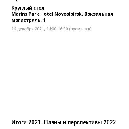
Круглый стол
Marins Park Hotel Novosibirsk, Вокзальная
магистраль, 1
14 декабря 2021, 14:00-16:30 (время нск)
9 декабря 2021 г. с 11:00 до 14:30 (время Нск)
Итоги 2021. Планы и перспективы
2022
Бизнес-ланч
Новосибирск, Октябрьская магистраль, 4, Белый
зал Лофт №1
Итоги 2021. Планы и перспективы 2022