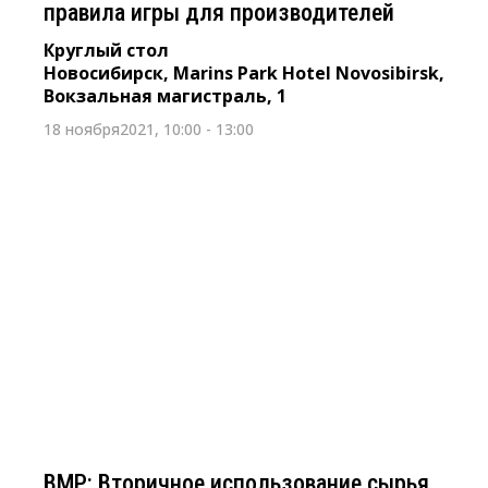
правила игры для производителей
Круглый стол
Новосибирск, Marins Park Hotel Novosibirsk,
Вокзальная магистраль, 1
18 ноября2021, 10:00 - 13:00
21 октября 2021 г. с10:00 – 13:00
ВМР: Вторичное использование
сырья. Переработка мусора
Круглый стол
Новосибирск, Marins Park Hotel Novosibirsk,
Вокзальная магистраль, 1
ВМР: Вторичное использование сырья.