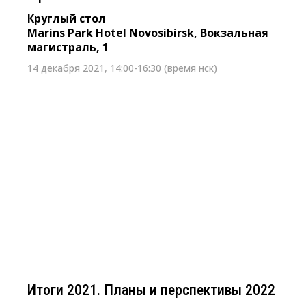
Круглый стол
Marins Park Hotel Novosibirsk, Вокзальная
магистраль, 1
14 декабря 2021, 14:00-16:30 (время нск)
9 декабря 2021 г. с 11:00 до 14:30 (время Нск)
Итоги 2021. Планы и перспективы
2022
Бизнес-ланч
Новосибирск, Октябрьская магистраль, 4, Белый
зал Лофт №1
Итоги 2021. Планы и перспективы 2022