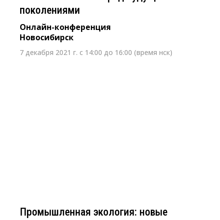
поколениями
Онлайн-конференция
Новосибирск
7 декабря 2021 г. с 14:00 до 16:00 (время нск)
18 ноября2021, 10:00 - 13:00
Промышленная экология: новые
правила игры для производителей
Круглый стол
Новосибирск, Marins Park Hotel Novosibirsk,
Вокзальная магистраль, 1
Промышленная экология: новые