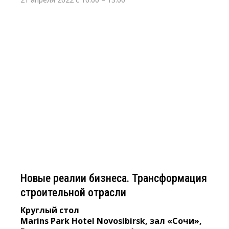
31 марта 2022 г. 10:00 - 13:00
Новые реалии бизнеса.
Трансформация строительной
отрасли
Круглый стол
Marins Park Hotel Novosibirsk, зал «Сочи»,
Вокзальная магистраль, 1
Новые реалии бизнеса. Трансформация
строительной отрасли
Круглый стол
Marins Park Hotel Novosibirsk, зал «Сочи»,