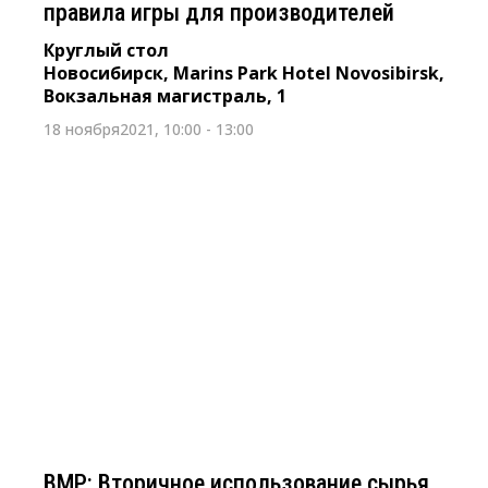
правила игры для производителей
Круглый стол
Новосибирск, Marins Park Hotel Novosibirsk,
Вокзальная магистраль, 1
18 ноября2021, 10:00 - 13:00
21 октября 2021 г. с10:00 – 13:00
ВМР: Вторичное использование
сырья. Переработка мусора
Круглый стол
Новосибирск, Marins Park Hotel Novosibirsk,
Вокзальная магистраль, 1
ВМР: Вторичное использование сырья.