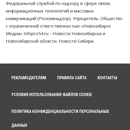
Федеральной службой по надзору в сфере связи,
07 Августа 2026, 09:00
информационных технологий и массовых
коммуникаций (Роскомнадзор). Учредитель: Общество
Бизнес
По «Сибэлектротерму» выдали исполнительные
с ограниченной ответственностью «Новосибирск
листы на полмиллиарда рублей
Медиа» Infopro54.ru - Новости Новосибирска и
07 Августа 2026, 08:00
Новосибирской области. Новости Сибири.
Бизнес
Власть
Медицина
Общество
Искусственный интеллект предлагают
привлекать к разработке новых лекарств в
России
06 Августа 2026, 19:00
РЕКЛАМОДАТЕЛЯМ
ПРАВИЛА САЙТА
КОНТАКТЫ
Мировые И Федеральные Новости
Россия построит в Киргизии новый кампус КРСУ:
30 гектаров, 15 тысяч студентов и 30 миллиардов
рублей
УСЛОВИЯ ИСПОЛЬЗОВАНИЯ ФАЙЛОВ COOKIE
06 Августа 2026, 18:40
ПОЛИТИКА КОНФИДЕНЦИАЛЬНОСТИ ПЕРСОНАЛЬНЫХ
Общество
Новосибирским студентам помогают
адаптироваться к учебе через культуру
ДАННЫХ
06 Августа 2026, 18:00