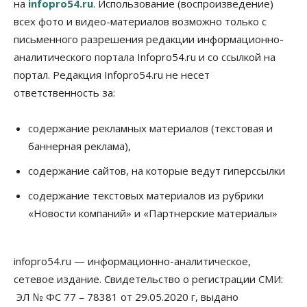
на
infopro54.ru
. Использование (воспроизведение)
Общество
Жители Новосибирска смогут добровольно
всех фото и видео-материалов возможно только с
повысить свою пенсию
письменного разрешения редакции информационно-
07 Августа 2026, 11:30
аналитического портала Infopro54.ru и со ссылкой на
Общество
портал. Редакция Infopro54.ru не несет
Деньгами будут распоряжаться дети: в десяти
ответственность за:
школах Новосибирской области введут
инициативное бюджетирование
07 Августа 2026, 11:00
содержание рекламных материалов (текстовая и
баннерная реклама),
Общество
Право&Порядок
В Новосибирске руководителя отдела полиции
содержание сайтов, на которые ведут гиперссылки
заключили под стражу
07 Августа 2026, 10:15
содержание текстовых материалов из рубрики
«Новости компаний» и «Партнерские материалы»
Общество
Недели жары повлияли на урожай в
Новосибирской области, но режима ЧС не будет
07 Августа 2026, 10:00
infopro54.ru — информационно-аналитическое,
сетевое издание. Свидетельство о регистрации СМИ:
Бизнес
Право&Порядок
Предприятия Новосибирска
ЭЛ № ФС 77 – 78381 от 29.05.2020 г, выдано
выстраивают системы защиты от атак БПЛА