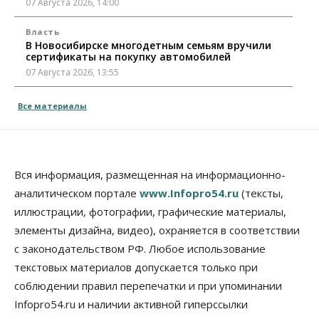
07 Августа 2026, 14:00
Власть
В Новосибирске многодетным семьям вручили
сертификаты на покупку автомобилей
07 Августа 2026, 13:55
Авто
Общество
Все материалы
Треть автовладельцев в Новосибирской области
«поставили машины на прикол»
07 Августа 2026, 13:00
Власть
Вся информация, размещенная на информационно-
Школы, библиотеки, пешеходные тротуары:
аналитическом портале
www.Infopro54.ru
(тексты,
депутаты Госдумы контролируют работы на
социальных объектах
иллюстрации, фотографии, графические материалы,
07 Августа 2026, 12:35
элементы дизайна, видео), охраняется в соответствии
с законодательством РФ. Любое использование
Общество
Синоптики рассказали о погоде в Новосибирске
текстовых материалов допускается только при
на выходных
соблюдении правил перепечатки и при упоминании
07 Августа 2026, 12:00
Infopro54.ru и наличии активной гиперссылки