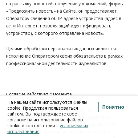
на рассылку новостей, получение уведомлений, формы
«Предложить новость» на Сайте, он предоставляет
Оператору сведения об IP-адресе устройства (адрес в
сети Интернет, позволяющий идентифицировать
устройство), с которого отправлена новость.
Целями обработки персональных данных являются:
исполнение Оператором своих обязательств в рамках
профессиональной деятельности журналистов.
Согласие действует с момента
На нашем сайте используются файлы
Понятно
cookie. Продолжая пользоваться
проставления галочки в поле «Согласен», «Принимаю» и
сайтом, Вы подтверждаете свое
пр., размещенном на Сайте в всплывающем окне с
согласие на использование файлов
текстом следующего содержания:
«Выражаю согласие на
cookie в соответствии с
условиями их
использования
обработку персональных данных, указанных при