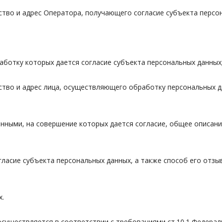
ество и адрес Оператора, получающего согласие субъекта персо
работку которых дается согласие субъекта персональных данных
ество и адрес лица, осуществляющего обработку персональных 
данными, на совершение которых дается согласие, общее описа
согласие субъекта персональных данных, а также способ его отз
х.
осуществляется в соответствии с требованиями ст.10.1 Федераль