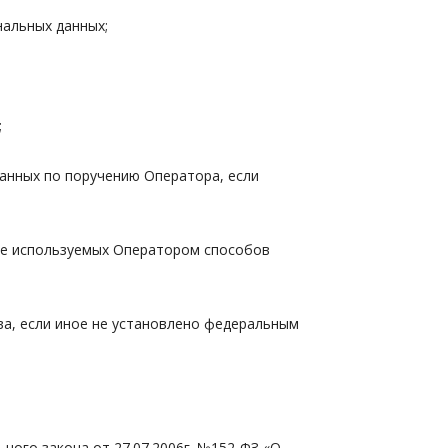
нальных данных;
;
данных по поручению Оператора, если
ние используемых Оператором способов
ыва, если иное не установлено федеральным
ного закона от 27.07.2006г. №152-ФЗ «О