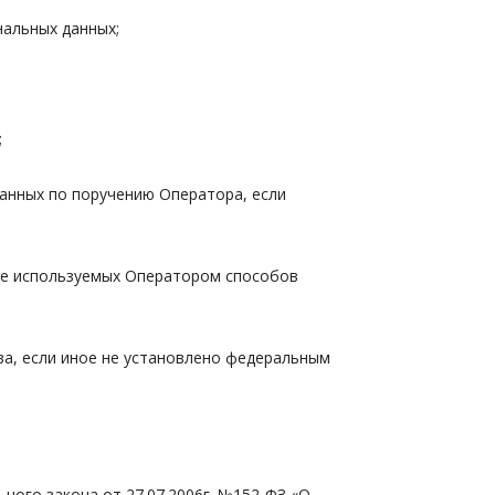
нальных данных;
;
данных по поручению Оператора, если
ние используемых Оператором способов
ыва, если иное не установлено федеральным
ного закона от 27.07.2006г. №152-ФЗ «О