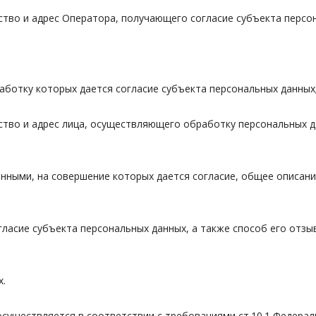
ество и адрес Оператора, получающего согласие субъекта персо
работку которых дается согласие субъекта персональных данных
ество и адрес лица, осуществляющего обработку персональных 
данными, на совершение которых дается согласие, общее описа
согласие субъекта персональных данных, а также способ его отз
х.
осуществляется в соответствии с требованиями ст.10.1 Федераль