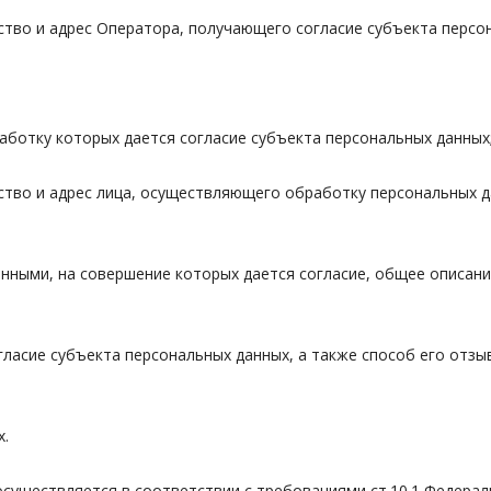
ество и адрес Оператора, получающего согласие субъекта персо
работку которых дается согласие субъекта персональных данных
ество и адрес лица, осуществляющего обработку персональных 
данными, на совершение которых дается согласие, общее описа
согласие субъекта персональных данных, а также способ его отз
х.
осуществляется в соответствии с требованиями ст.10.1 Федераль