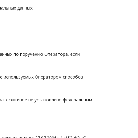
нальных данных;
;
данных по поручению Оператора, если
ние используемых Оператором способов
ыва, если иное не установлено федеральным
ного закона от 27.07.2006г. №152-ФЗ «О