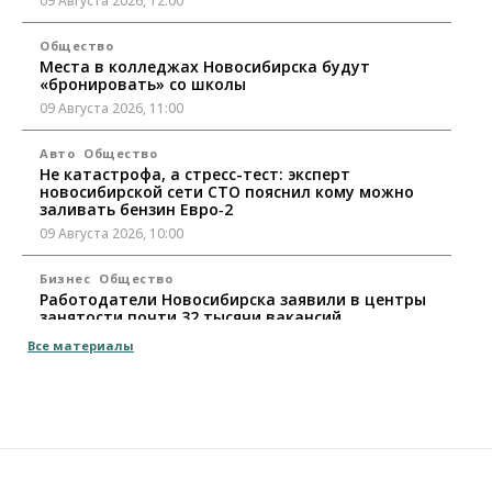
09 Августа 2026, 12:00
Общество
Места в колледжах Новосибирска будут
«бронировать» со школы
09 Августа 2026, 11:00
Авто
Общество
Не катастрофа, а стресс-тест: эксперт
новосибирской сети СТО пояснил кому можно
заливать бензин Евро‑2
09 Августа 2026, 10:00
Бизнес
Общество
Работодатели Новосибирска заявили в центры
занятости почти 32 тысячи вакансий
09 Августа 2026, 09:00
Все материалы
Бизнес
Общество
Спрос на машино-места в
Новосибирской области вырос в полтора раза
08 Августа 2026, 18:00