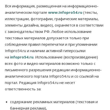
Общество
К современному юридическому образованию в
Вся информация, размещенная на информационно-
России возникает много вопросов
аналитическом портале
www.Infopro54.ru
(тексты,
08 Августа 2026, 17:00
иллюстрации, фотографии, графические материалы,
элементы дизайна, видео), охраняется в соответствии
Общество
Новосибирские вузы опубликовали
с законодательством РФ. Любое использование
приказы о зачислении на бюджетные места
текстовых материалов допускается только при
08 Августа 2026, 16:00
соблюдении правил перепечатки и при упоминании
Общество
Технологии
Infopro54.ru и наличии активной гиперссылки
Искусственный интеллект впервые выписал
на
infopro54.ru
. Использование (воспроизведение)
штраф за борщевик
08 Августа 2026, 15:00
всех фото и видео-материалов возможно только с
письменного разрешения редакции информационно-
Авто
аналитического портала Infopro54.ru и со ссылкой на
Продажи подержанных электромобилей в
Новосибирской области растут второй месяц
портал. Редакция Infopro54.ru не несет
08 Августа 2026, 13:00
ответственность за:
Бизнес
Общество
Детские центры Новосибирска
содержание рекламных материалов (текстовая и
перегибают с «педагогикой успеха», считает
баннерная реклама),
психолог