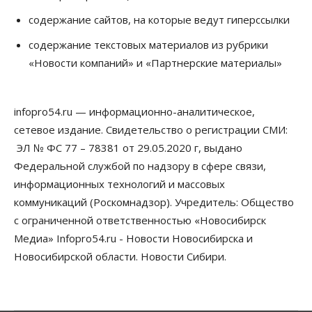
08 Августа 2026, 11:00
содержание сайтов, на которые ведут гиперссылки
Бизнес
Общество
содержание текстовых материалов из рубрики
Союз продавцов маркетплейсов
«Новости компаний» и «Партнерские материалы»
обратился в правительство РФ из-за атак на WB
08 Августа 2026, 10:00
infopro54.ru — информационно-аналитическое,
Общество
Новосибирцы будут получать квитанции за ЖКУ
сетевое издание. Свидетельство о регистрации СМИ:
по-новому
ЭЛ № ФС 77 – 78381 от 29.05.2020 г, выдано
08 Августа 2026, 09:00
Федеральной службой по надзору в сфере связи,
Бизнес
информационных технологий и массовых
В Новосибирской области резко
коммуникаций (Роскомнадзор). Учредитель: Общество
сократился грузооборот в автоперевозках
07 Августа 2026, 19:00
с ограниченной ответственностью «Новосибирск
Медиа» Infopro54.ru - Новости Новосибирска и
Общество
Новосибирской области. Новости Сибири.
В Новосибирске прошёл митинг
против нового закона о памятниках
07 Августа 2026, 18:00