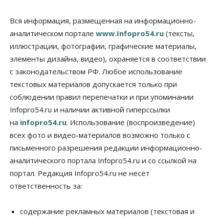
Общество
Места в колледжах Новосибирска будут
«бронировать» со школы
Вся информация, размещенная на информационно-
09 Августа 2026, 11:00
аналитическом портале
www.Infopro54.ru
(тексты,
иллюстрации, фотографии, графические материалы,
Авто
Общество
элементы дизайна, видео), охраняется в соответствии
Не катастрофа, а стресс-тест: эксперт
новосибирской сети СТО пояснил кому можно
с законодательством РФ. Любое использование
заливать бензин Евро‑2
текстовых материалов допускается только при
09 Августа 2026, 10:00
соблюдении правил перепечатки и при упоминании
Бизнес
Общество
Infopro54.ru и наличии активной гиперссылки
Работодатели Новосибирска заявили в центры
на
infopro54.ru
. Использование (воспроизведение)
занятости почти 32 тысячи вакансий
09 Августа 2026, 09:00
всех фото и видео-материалов возможно только с
письменного разрешения редакции информационно-
Бизнес
Общество
аналитического портала Infopro54.ru и со ссылкой на
Спрос на машино-места в
Новосибирской области вырос в полтора раза
портал. Редакция Infopro54.ru не несет
08 Августа 2026, 18:00
ответственность за:
Общество
К современному юридическому образованию в
содержание рекламных материалов (текстовая и
России возникает много вопросов