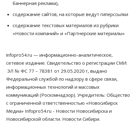
баннерная реклама),
08 Августа 2026, 17:00
содержание сайтов, на которые ведут гиперссылки
Общество
Новосибирские вузы опубликовали
содержание текстовых материалов из рубрики
приказы о зачислении на бюджетные места
«Новости компаний» и «Партнерские материалы»
08 Августа 2026, 16:00
Общество
Технологии
infopro54.ru — информационно-аналитическое,
Искусственный интеллект впервые выписал
штраф за борщевик
сетевое издание. Свидетельство о регистрации СМИ:
08 Августа 2026, 15:00
ЭЛ № ФС 77 – 78381 от 29.05.2020 г, выдано
Федеральной службой по надзору в сфере связи,
Авто
Продажи подержанных электромобилей в
информационных технологий и массовых
Новосибирской области растут второй месяц
коммуникаций (Роскомнадзор). Учредитель: Общество
08 Августа 2026, 13:00
с ограниченной ответственностью «Новосибирск
Бизнес
Общество
Медиа» Infopro54.ru - Новости Новосибирска и
Детские центры Новосибирска
Новосибирской области. Новости Сибири.
перегибают с «педагогикой успеха», считает
психолог
08 Августа 2026, 11:00