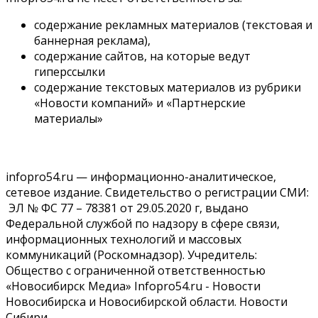
Духовная и медицинская помощь: корабль-церковь
посетит 50 поселений Новосибирской области
содержание рекламных материалов (текстовая и
10 Августа 2026, 12:15
баннерная реклама),
содержание сайтов, на которые ведут
Общество
гиперссылки
В Новосибирской области число дел о банкротстве с
начала года выросло на 7,2 %
содержание текстовых материалов из рубрики
10 Августа 2026, 12:00
«Новости компаний» и «Партнерские
материалы»
Общество
НГУ обновил рекорд по числу абитуриентов
10 Августа 2026, 11:30
infopro54.ru — информационно-аналитическое,
Общество
сетевое издание. Свидетельство о регистрации СМИ:
Полмиллиарда направят на доплаты начальникам
ЭЛ № ФС 77 – 78381 от 29.05.2020 г, выдано
полиции Новосибирской области
Федеральной службой по надзору в сфере связи,
10 Августа 2026, 11:15
информационных технологий и массовых
коммуникаций (Роскомнадзор). Учредитель:
Финансы
Общество с ограниченной ответственностью
ПСБ нарастил объемы факторинга МСБ в
Новосибирской области
«Новосибирск Медиа» Infopro54.ru - Новости
10 Августа 2026, 11:10
Новосибирска и Новосибирской области. Новости
Сибири.