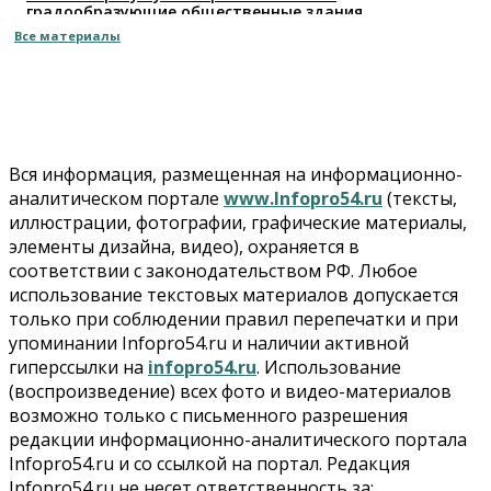
градообразующие общественные здания
10 Августа 2026, 14:30
Все материалы
Общество
Предложения по строительству частных
бомбоубежищ появились на российском рынке
10 Августа 2026, 14:00
Вся информация, размещенная на информационно-
Бизнес
Общество
аналитическом портале
www.Infopro54.ru
(тексты,
В Новосибирске сформировалось профессиональное
иллюстрации, фотографии, графические материалы,
сообщество стендап-комиков
элементы дизайна, видео), охраняется в
10 Августа 2026, 13:30
соответствии с законодательством РФ. Любое
использование текстовых материалов допускается
Недвижимость
Антон Рехтин: Вместе строим будущее
только при соблюдении правил перепечатки и при
10 Августа 2026, 13:15
упоминании Infopro54.ru и наличии активной
гиперссылки на
infopro54.ru
. Использование
Бизнес
Общество
(воспроизведение) всех фото и видео-материалов
Цены в ресторанах Новосибирска выросли на 8%
возможно только с письменного разрешения
10 Августа 2026, 13:00
редакции информационно-аналитического портала
Infopro54.ru и со ссылкой на портал. Редакция
Власть
Infopro54.ru не несет ответственность за: