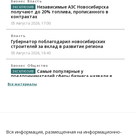
Бизнес
Власть
Независимые АЗС Новосибирска
получают до 20% топлива, прописанного в
контрактах
05 Августа 2026, 17:00
Власть
Губернатор поблагодарил новосибирских
строителей за вклад в развитие региона
05 Августа 2026, 16:40
Бизнес
Общество
Самые популярные у
предпринимателей сферы бизнеса назвали в
Новосибирске
Все материалы
05 Августа 2026, 16:00
Недвижимость
Летний марафон скидок в ГК «Расцветай — до 16
августа
05 Августа 2026, 15:55
Недвижимость
Общество
Вся информация, размещенная на информационно-
Проект нового микрорайона на улице Кирова