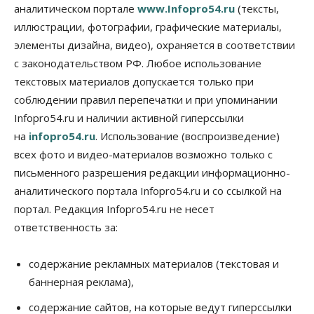
аналитическом портале
www.Infopro54.ru
(тексты,
утвердили в Новосибирске
иллюстрации, фотографии, графические материалы,
05 Августа 2026, 15:30
элементы дизайна, видео), охраняется в соответствии
Бизнес
Промышленность
с законодательством РФ. Любое использование
Новосибирские компании произвели косметики
на два миллиарда рублей
текстовых материалов допускается только при
05 Августа 2026, 15:00
соблюдении правил перепечатки и при упоминании
Infopro54.ru и наличии активной гиперссылки
Власть
Финансы
на
infopro54.ru
. Использование (воспроизведение)
Криптовалюта в России официально стала
имуществом
всех фото и видео-материалов возможно только с
05 Августа 2026, 14:00
письменного разрешения редакции информационно-
аналитического портала Infopro54.ru и со ссылкой на
Недвижимость
Открыты продажи квартир нового дома в
портал. Редакция Infopro54.ru не несет
квартале «Цветной бульвар» ГК «Расцветай»
ответственность за:
05 Августа 2026, 13:23
Власть
Общество
содержание рекламных материалов (текстовая и
Ночные маршруты автобусов предлагают ввести
баннерная реклама),
в Новосибирской области
05 Августа 2026, 13:00
содержание сайтов, на которые ведут гиперссылки