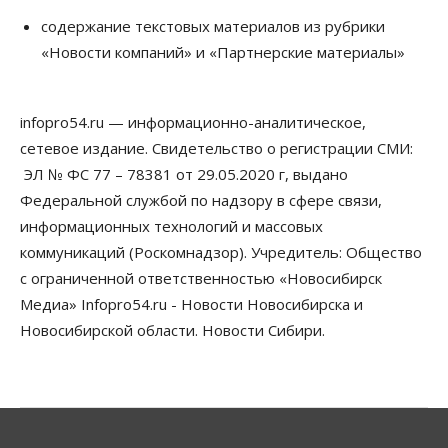
Право&Порядок
содержание текстовых материалов из рубрики
Новосибирец пытался провезти из Таиланда
«Новости компаний» и «Партнерские материалы»
кондитерские изделия с наркотиками
05 Августа 2026, 12:30
infopro54.ru — информационно-аналитическое,
Бизнес
Власть
Более 400 новосибирских компаний
сетевое издание. Свидетельство о регистрации СМИ:
вывели зарплату сотрудников «из тени»
ЭЛ № ФС 77 – 78381 от 29.05.2020 г, выдано
05 Августа 2026, 12:00
Федеральной службой по надзору в сфере связи,
Бизнес
Власть
Недвижимость
информационных технологий и массовых
Новосибирское правительство требует 226 млн со
коммуникаций (Роскомнадзор). Учредитель: Общество
строителя экстрим-центра
05 Августа 2026, 11:30
с ограниченной ответственностью «Новосибирск
Медиа» Infopro54.ru - Новости Новосибирска и
Общество
Новосибирской области. Новости Сибири.
Премьер-министру Мишустину показали проект
нового аэропорта Горно-Алтайска
05 Августа 2026, 11:00
Общество
Новосибирские аграрии