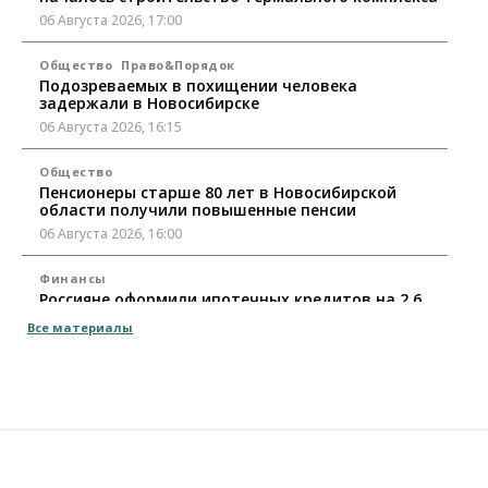
06 Августа 2026, 17:00
Общество
Право&Порядок
Подозреваемых в похищении человека
задержали в Новосибирске
06 Августа 2026, 16:15
Общество
Пенсионеры старше 80 лет в Новосибирской
области получили повышенные пенсии
06 Августа 2026, 16:00
Финансы
Россияне оформили ипотечных кредитов на 2,6
трлн рублей
Все материалы
06 Августа 2026, 15:53
Власть
Думская гонка в Новосибирской области
обойдется без самовыдвиженцев
06 Августа 2026, 15:00