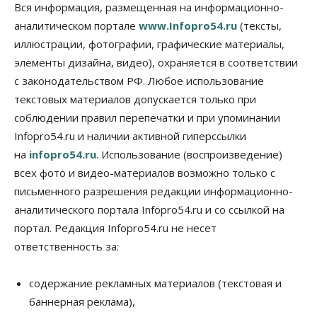
Бизнес
Власть
Общество
Вся информация, размещенная на информационно-
Правительство России продлило разрешение на
аналитическом портале
www.Infopro54.ru
(тексты,
выпуск бензина «Евро-3»
иллюстрации, фотографии, графические материалы,
06 Августа 2026, 14:00
элементы дизайна, видео), охраняется в соответствии
Общество
с законодательством РФ. Любое использование
«За тех, у кого от 270 баллов,
настоящая борьба»: вузы настойчиво
текстовых материалов допускается только при
обзванивают новосибирских высокобалльников
соблюдении правил перепечатки и при упоминании
перед зачислением
Infopro54.ru и наличии активной гиперссылки
06 Августа 2026, 13:00
на
infopro54.ru
. Использование (воспроизведение)
Власть
всех фото и видео-материалов возможно только с
Режим ЧС ввели в Омской области из-за засухи
письменного разрешения редакции информационно-
06 Августа 2026, 12:15
аналитического портала Infopro54.ru и со ссылкой на
Власть
Общество
портал. Редакция Infopro54.ru не несет
Новосибирск готовится к визиту Владимира
ответственность за:
Путина
06 Августа 2026, 12:05
содержание рекламных материалов (текстовая и
Бизнес
Недвижимость
Общество
баннерная реклама),
Росреестр назвал главные причины
отказов в регистрации недвижимости в НСО