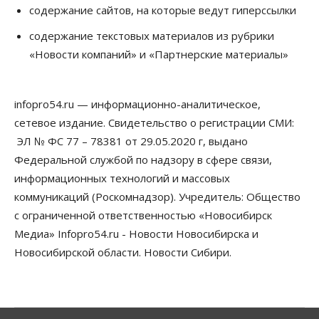
содержание сайтов, на которые ведут гиперссылки
06 Августа 2026, 12:00
содержание текстовых материалов из рубрики
Телекоммуникации
«Новости компаний» и «Партнерские материалы»
В 16 населённых пунктах Мошковского района
модернизировали мобильную связь
06 Августа 2026, 11:35
infopro54.ru — информационно-аналитическое,
Бизнес
Право&Порядок
ПроБизнес
сетевое издание. Свидетельство о регистрации СМИ:
Злоумышленники опять атакуют
новосибирские компании через электронную
ЭЛ № ФС 77 – 78381 от 29.05.2020 г, выдано
почту
Федеральной службой по надзору в сфере связи,
06 Августа 2026, 11:00
информационных технологий и массовых
коммуникаций (Роскомнадзор). Учредитель: Общество
Общество
Медики готовятся к второму пику активности
с ограниченной ответственностью «Новосибирск
клещей в Новосибирской области
Медиа» Infopro54.ru - Новости Новосибирска и
06 Августа 2026, 10:00
Новосибирской области. Новости Сибири.
Общество
Из-за жары в Европе оливковое масло
в Новосибирске может снова подорожать
06 Августа 2026, 09:00