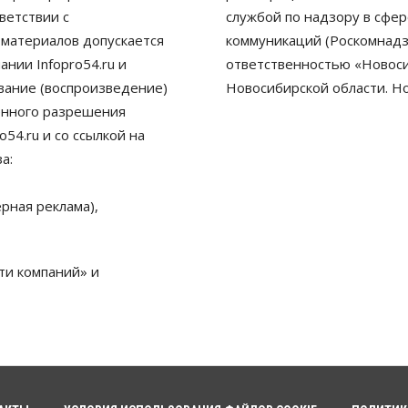
ветствии с
службой по надзору в сфе
 материалов допускается
коммуникаций (Роскомнадз
нии Infopro54.ru и
ответственностью «Новосиб
ование (воспроизведение)
Новосибирской области. Н
енного разрешения
54.ru и со ссылкой на
а:
рная реклама),
ти компаний» и