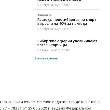
07 Августа 2026, 15:00
Финансы
Расходы новосибирцев на спорт
выросли на 40% за полгода
07 Августа 2026, 14:35
Сибирские аграрии увеличивают
посевы горчицы
07 Августа 2026, 14:00
Все материалы
Власть
В Новосибирске многодетным
семьям вручили сертификаты на
покупку автомобилей
07 Августа 2026, 13:55
Авто
Общество
Треть автовладельцев в
Новосибирской области
«поставили машины на прикол»
нно-аналитическое, сетевое издание. Свидетельство о
07 Августа 2026, 13:00
 77 – 78381 от 29.05.2020 г, выдано Федеральной