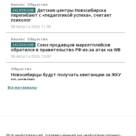
Бизнес
Общество
Детские центры Новосибирска
перегибают с «педагогикой успеха», считает
психолог
08 Августа 2026, 11:00
Бизнес
Общество
Союз продавцов маркетплейсов
обратился в правительство РФ из-за атак на WB
08 Августа 2026, 10:00
Общество
Новосибирцы будут получать квитанции за ЖКУ
по-новому
08 Августа 2026, 09:00
Все материалы
Бизнес
В Новосибирской области резко
сократился грузооборот в автоперевозках
07 Августа 2026, 19:00
Общество
В Новосибирске прошёл митинг
Вся информация, размещенная на информационно-