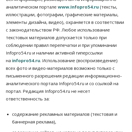
против нового закона о памятниках
аналитическом портале
www.Infopro54.ru
(тексты,
07 Августа 2026, 18:00
иллюстрации, фотографии, графические материалы,
элементы дизайна, видео), охраняется в соответствии
Бизнес
В аэропорту Толмачёво завершены работы по
с законодательством РФ. Любое использование
бетонированию рулежных дорожек
текстовых материалов допускается только при
07 Августа 2026, 17:00
соблюдении правил перепечатки и при упоминании
Бизнес
Недвижимость
Общество
Infopro54.ru и наличии активной гиперссылки
Новосибирцы стали реже оформлять
на
infopro54.ru
. Использование (воспроизведение)
дома по упрощенной схеме
07 Августа 2026, 16:00
всех фото и видео-материалов возможно только с
письменного разрешения редакции информационно-
Власть
Общество
Право&Порядок
аналитического портала Infopro54.ru и со ссылкой на
Роспотребнадзор изъял почти полторы тонны
мяса в Новосибирской области
портал. Редакция Infopro54.ru не несет
07 Августа 2026, 15:00
ответственность за:
Финансы
Расходы новосибирцев на спорт выросли на 40%
содержание рекламных материалов (текстовая и
за полгода
баннерная реклама),
07 Августа 2026, 14:35