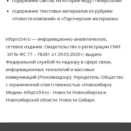
содержание сайтов, на которые ведут гиперссылки
Сибирские аграрии увеличивают посевы горчицы
содержание текстовых материалов из рубрики
07 Августа 2026, 14:00
«Новости компаний» и «Партнерские материалы»
Власть
В Новосибирске многодетным семьям вручили
сертификаты на покупку автомобилей
infopro54.ru — информационно-аналитическое,
07 Августа 2026, 13:55
сетевое издание. Свидетельство о регистрации СМИ:
ЭЛ № ФС 77 – 78381 от 29.05.2020 г, выдано
Авто
Общество
Треть автовладельцев в Новосибирской области
Федеральной службой по надзору в сфере связи,
«поставили машины на прикол»
информационных технологий и массовых
07 Августа 2026, 13:00
коммуникаций (Роскомнадзор). Учредитель: Общество
Власть
с ограниченной ответственностью «Новосибирск
Школы, библиотеки, пешеходные тротуары:
Медиа» Infopro54.ru - Новости Новосибирска и
депутаты Госдумы контролируют работы на
социальных объектах
Новосибирской области. Новости Сибири.
07 Августа 2026, 12:35
Общество
Синоптики рассказали о погоде в Новосибирске
на выходных