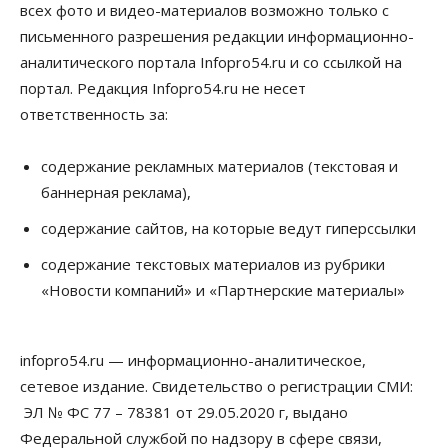
градообразующие общественные здания
всех фото и видео-материалов возможно только с
10 Августа 2026, 14:30
письменного разрешения редакции информационно-
аналитического портала Infopro54.ru и со ссылкой на
Общество
Предложения по строительству частных
портал. Редакция Infopro54.ru не несет
бомбоубежищ появились на российском рынке
ответственность за:
10 Августа 2026, 14:00
Бизнес
Общество
содержание рекламных материалов (текстовая и
В Новосибирске сформировалось
баннерная реклама),
профессиональное сообщество стендап-комиков
10 Августа 2026, 13:30
содержание сайтов, на которые ведут гиперссылки
Недвижимость
содержание текстовых материалов из рубрики
Антон Рехтин: Вместе строим будущее
«Новости компаний» и «Партнерские материалы»
10 Августа 2026, 13:15
Бизнес
Общество
infopro54.ru — информационно-аналитическое,
Цены в ресторанах Новосибирска выросли на 8%
10 Августа 2026, 13:00
сетевое издание. Свидетельство о регистрации СМИ:
ЭЛ № ФС 77 – 78381 от 29.05.2020 г, выдано
Власть
Федеральной службой по надзору в сфере связи,
Духовная и медицинская помощь: корабль-