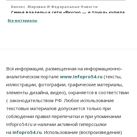
Бизнес
Мировые И Федеральные Новости
Семья владельца сети «Вкусно — и точка» купила
заправки в Томской области
Все материалы
10 Августа 2026, 15:30
Власть
Город
Стало известно, когда Владимир Путин приедет в
Новосибирск
10 Августа 2026, 15:15
Недвижимость
Вся информация, размещенная на информационно-
Новосибирск находится в процессе движения к
аналитическом портале
www.Infopro54.ru
(тексты,
«человечному» городу
иллюстрации, фотографии, графические материалы,
10 Августа 2026, 15:00
элементы дизайна, видео), охраняется в соответствии
Бизнес
Общество
Право&Порядок
с законодательством РФ. Любое использование
Кафе японской кухни в Новосибирске закрыли на
45 дней
текстовых материалов допускается только при
10 Августа 2026, 14:45
соблюдении правил перепечатки и при упоминании
Infopro54.ru и наличии активной гиперссылки
Недвижимость
на
infopro54.ru
. Использование (воспроизведение)
Новосибирску нужны яркие объекты и