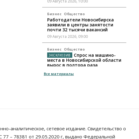
09 Августа 2026, 10:00
Бизнес
Общество
Работодатели Новосибирска
заявили в центры занятости
почти 32 тысячи вакансий
09 Августа 2026, 09:00
Бизнес
Общество
Спрос на машино-
места в Новосибирской области
вырос в полтора раза
08 Августа 2026, 18:00
Все материалы
Общество
К современному юридическому
образованию в России возникает
много вопросов
08 Августа 2026, 17:00
Общество
Новосибирские вузы
нно-аналитическое, сетевое издание. Свидетельство о
опубликовали приказы о
зачислении на бюджетные места
 77 – 78381 от 29.05.2020 г, выдано Федеральной