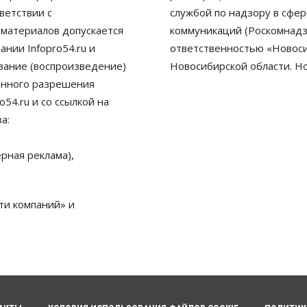
ветствии с
службой по надзору в сфе
 материалов допускается
коммуникаций (Роскомнадз
нии Infopro54.ru и
ответственностью «Новосиб
ование (воспроизведение)
Новосибирской области. Н
енного разрешения
54.ru и со ссылкой на
а:
рная реклама),
ти компаний» и