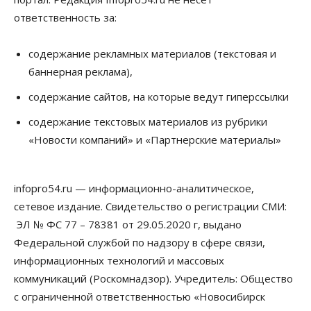
07 Августа 2026, 15:00
ответственность за:
Финансы
Расходы новосибирцев на спорт выросли на 40%
содержание рекламных материалов (текстовая и
за полгода
баннерная реклама),
07 Августа 2026, 14:35
содержание сайтов, на которые ведут гиперссылки
Сибирские аграрии увеличивают посевы горчицы
содержание текстовых материалов из рубрики
07 Августа 2026, 14:00
«Новости компаний» и «Партнерские материалы»
Власть
В Новосибирске многодетным семьям вручили
сертификаты на покупку автомобилей
infopro54.ru — информационно-аналитическое,
07 Августа 2026, 13:55
сетевое издание. Свидетельство о регистрации СМИ:
ЭЛ № ФС 77 – 78381 от 29.05.2020 г, выдано
Авто
Общество
Треть автовладельцев в Новосибирской области
Федеральной службой по надзору в сфере связи,
«поставили машины на прикол»
информационных технологий и массовых
07 Августа 2026, 13:00
коммуникаций (Роскомнадзор). Учредитель: Общество
Власть
с ограниченной ответственностью «Новосибирск
Школы, библиотеки, пешеходные тротуары: