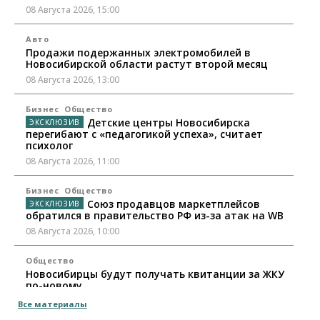
08 Августа 2026, 15:00
Авто
Продажи подержанных электромобилей в
Новосибирской области растут второй месяц
08 Августа 2026, 13:00
Бизнес
Общество
Детские центры Новосибирска
перегибают с «педагогикой успеха», считает
психолог
08 Августа 2026, 11:00
Бизнес
Общество
Союз продавцов маркетплейсов
обратился в правительство РФ из-за атак на WB
08 Августа 2026, 10:00
Общество
Новосибирцы будут получать квитанции за ЖКУ
по-новому
08 Августа 2026, 09:00
Все материалы