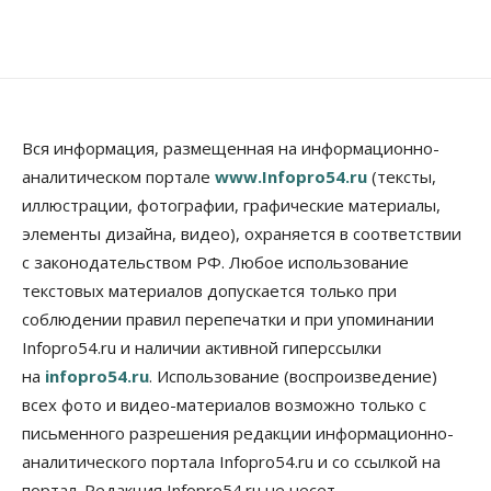
Бизнес
В Новосибирской области резко
сократился грузооборот в автоперевозках
07 Августа 2026, 19:00
Общество
В Новосибирске прошёл митинг
Вся информация, размещенная на информационно-
против нового закона о памятниках
аналитическом портале
www.Infopro54.ru
(тексты,
07 Августа 2026, 18:00
иллюстрации, фотографии, графические материалы,
элементы дизайна, видео), охраняется в соответствии
Бизнес
В аэропорту Толмачёво завершены работы по
с законодательством РФ. Любое использование
бетонированию рулежных дорожек
текстовых материалов допускается только при
07 Августа 2026, 17:00
соблюдении правил перепечатки и при упоминании
Бизнес
Недвижимость
Общество
Infopro54.ru и наличии активной гиперссылки
Новосибирцы стали реже оформлять
на
infopro54.ru
. Использование (воспроизведение)
дома по упрощенной схеме
07 Августа 2026, 16:00
всех фото и видео-материалов возможно только с
письменного разрешения редакции информационно-
Власть
Общество
Право&Порядок
аналитического портала Infopro54.ru и со ссылкой на
Роспотребнадзор изъял почти полторы тонны
мяса в Новосибирской области
портал. Редакция Infopro54.ru не несет