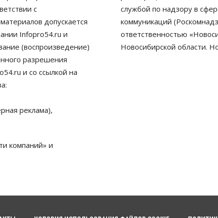
ветствии с
службой по надзору в сфе
 материалов допускается
коммуникаций (Роскомнадз
нии Infopro54.ru и
ответственностью «Новосиб
ование (воспроизведение)
Новосибирской области. Н
енного разрешения
54.ru и со ссылкой на
а:
рная реклама),
ти компаний» и