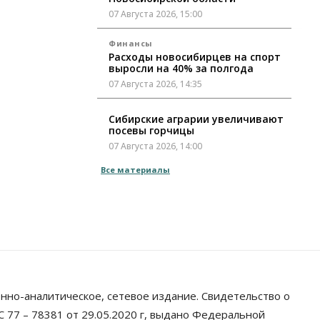
07 Августа 2026, 15:00
Финансы
Расходы новосибирцев на спорт
выросли на 40% за полгода
07 Августа 2026, 14:35
Сибирские аграрии увеличивают
посевы горчицы
07 Августа 2026, 14:00
Все материалы
Власть
В Новосибирске многодетным
семьям вручили сертификаты на
покупку автомобилей
07 Августа 2026, 13:55
Авто
Общество
Треть автовладельцев в
Новосибирской области
«поставили машины на прикол»
нно-аналитическое, сетевое издание. Свидетельство о
07 Августа 2026, 13:00
 77 – 78381 от 29.05.2020 г, выдано Федеральной