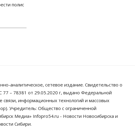
ести полис
Власть
Школы, библиотеки, пешеходные
тротуары: депутаты Госдумы
контролируют работы на
социальных объектах
07 Августа 2026, 12:35
Общество
Синоптики рассказали о погоде в
Новосибирске на выходных
07 Августа 2026, 12:00
Общество
Жители Новосибирска смогут
нно-аналитическое, сетевое издание. Свидетельство о
добровольно повысить свою
пенсию
 77 – 78381 от 29.05.2020 г, выдано Федеральной
07 Августа 2026, 11:30
ре связи, информационных технологий и массовых
ор). Учредитель: Общество с ограниченной
Общество
ирск Медиа» Infopro54.ru - Новости Новосибирска и
Деньгами будут распоряжаться
дети: в десяти школах
овости Сибири.
Новосибирской области введут
инициативное бюджетирование