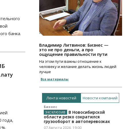
ительного
овой
ого банка.
Владимир Литвинов: Бизнес —
это не про деньги, а про
ощущение правильности пути
На этом пути важны отношение к
ИБ
человеку и желание делать жизнь людей
лучше
плату
Все материалы
Лента новостей
Новости компаний
Бизнес
В Новосибирской
гией
области резко сократился
0 года,
грузооборот в автоперевозках
1%.
07 Августа 2026, 19:00