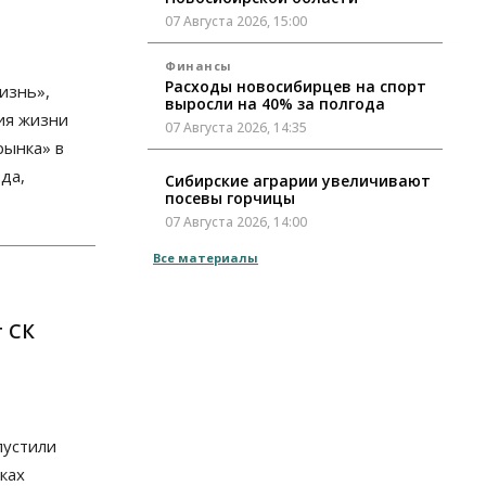
07 Августа 2026, 15:00
Финансы
Расходы новосибирцев на спорт
изнь»,
выросли на 40% за полгода
ия жизни
07 Августа 2026, 14:35
рынка» в
ода,
Сибирские аграрии увеличивают
посевы горчицы
07 Августа 2026, 14:00
Все материалы
Власть
В Новосибирске многодетным
семьям вручили сертификаты на
покупку автомобилей
т СК
07 Августа 2026, 13:55
Авто
Общество
Треть автовладельцев в
Новосибирской области
пустили
«поставили машины на прикол»
07 Августа 2026, 13:00
ках