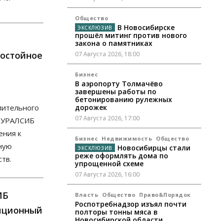
Общество
В Новосибирске
прошёл митинг против нового
закона о памятниках
Достойное
07 Августа 2026, 18:00
Бизнес
В аэропорту Толмачёво
завершены работы по
бетонированию рулежных
пительного
дорожек
07 Августа 2026, 17:00
 «УРАЛСИБ
ения к
Бизнес
Недвижимость
Общество
ную
Новосибирцы стали
реже оформлять дома по
тв.
упрощенной схеме
07 Августа 2026, 16:00
ИБ
Власть
Общество
Право&Порядок
Роспотребнадзор изъял почти
тиционный
полторы тонны мяса в
Новосибирской области