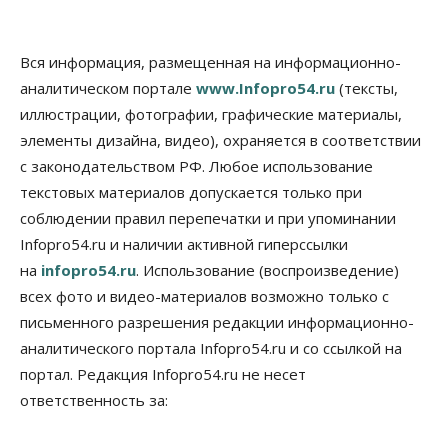
08 Августа 2026, 11:00
Бизнес
Общество
Вся информация, размещенная на информационно-
Союз продавцов маркетплейсов
аналитическом портале
www.Infopro54.ru
(тексты,
обратился в правительство РФ из-за атак на WB
иллюстрации, фотографии, графические материалы,
08 Августа 2026, 10:00
элементы дизайна, видео), охраняется в соответствии
Общество
с законодательством РФ. Любое использование
Новосибирцы будут получать квитанции за ЖКУ
по-новому
текстовых материалов допускается только при
08 Августа 2026, 09:00
соблюдении правил перепечатки и при упоминании
Infopro54.ru и наличии активной гиперссылки
Бизнес
на
infopro54.ru
. Использование (воспроизведение)
В Новосибирской области резко
сократился грузооборот в автоперевозках
всех фото и видео-материалов возможно только с
07 Августа 2026, 19:00
письменного разрешения редакции информационно-
аналитического портала Infopro54.ru и со ссылкой на
Общество
В Новосибирске прошёл митинг
портал. Редакция Infopro54.ru не несет
против нового закона о памятниках
ответственность за:
07 Августа 2026, 18:00
Бизнес