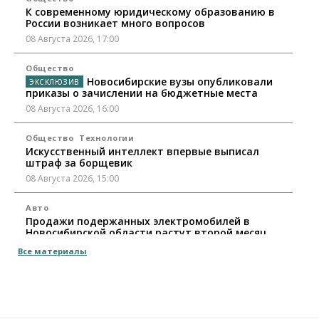
К современному юридическому образованию в
России возникает много вопросов
08 Августа 2026, 17:00
Общество
Новосибирские вузы опубликовали
приказы о зачислении на бюджетные места
08 Августа 2026, 16:00
Общество
Технологии
Искусственный интеллект впервые выписал
штраф за борщевик
08 Августа 2026, 15:00
Авто
Продажи подержанных электромобилей в
Новосибирской области растут второй месяц
08 Августа 2026, 13:00
Все материалы
Бизнес
Общество
Детские центры Новосибирска
перегибают с «педагогикой успеха», считает
психолог