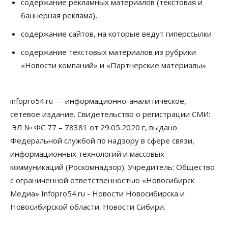
содержание рекламных материалов (текстовая и
В аэропорту Толмачёво завершены работы по
баннерная реклама),
бетонированию рулежных дорожек
07 Августа 2026, 17:00
содержание сайтов, на которые ведут гиперссылки
Бизнес
Недвижимость
Общество
содержание текстовых материалов из рубрики
Новосибирцы стали реже оформлять
«Новости компаний» и «Партнерские материалы»
дома по упрощенной схеме
07 Августа 2026, 16:00
infopro54.ru — информационно-аналитическое,
Власть
Общество
Право&Порядок
Роспотребнадзор изъял почти полторы тонны
сетевое издание. Свидетельство о регистрации СМИ:
мяса в Новосибирской области
ЭЛ № ФС 77 – 78381 от 29.05.2020 г, выдано
07 Августа 2026, 15:00
Федеральной службой по надзору в сфере связи,
Финансы
информационных технологий и массовых
Расходы новосибирцев на спорт выросли на 40%
коммуникаций (Роскомнадзор). Учредитель: Общество
за полгода
07 Августа 2026, 14:35
с ограниченной ответственностью «Новосибирск
Медиа» Infopro54.ru - Новости Новосибирска и
Сибирские аграрии увеличивают посевы горчицы
Новосибирской области. Новости Сибири.
07 Августа 2026, 14:00