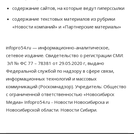
07 Августа 2026, 14:35
содержание сайтов, на которые ведут гиперссылки
Сибирские аграрии увеличивают посевы горчицы
содержание текстовых материалов из рубрики
07 Августа 2026, 14:00
«Новости компаний» и «Партнерские материалы»
Власть
В Новосибирске многодетным семьям вручили
сертификаты на покупку автомобилей
infopro54.ru — информационно-аналитическое,
07 Августа 2026, 13:55
сетевое издание. Свидетельство о регистрации СМИ:
ЭЛ № ФС 77 – 78381 от 29.05.2020 г, выдано
Авто
Общество
Треть автовладельцев в Новосибирской области
Федеральной службой по надзору в сфере связи,
«поставили машины на прикол»
информационных технологий и массовых
07 Августа 2026, 13:00
коммуникаций (Роскомнадзор). Учредитель: Общество
Власть
с ограниченной ответственностью «Новосибирск
Школы, библиотеки, пешеходные тротуары:
Медиа» Infopro54.ru - Новости Новосибирска и
депутаты Госдумы контролируют работы на
социальных объектах
Новосибирской области. Новости Сибири.
07 Августа 2026, 12:35
Общество
Синоптики рассказали о погоде в Новосибирске