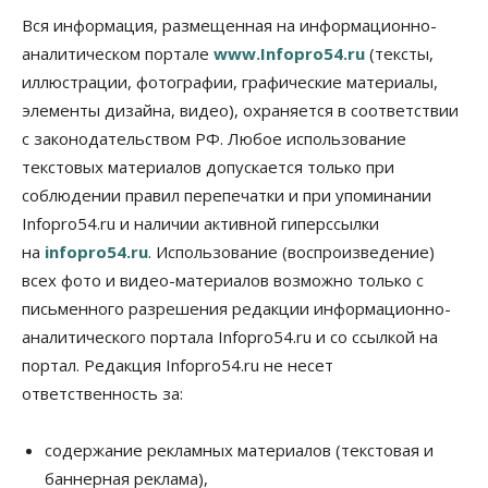
Общество
В Новосибирске прошёл митинг
Вся информация, размещенная на информационно-
против нового закона о памятниках
аналитическом портале
www.Infopro54.ru
(тексты,
07 Августа 2026, 18:00
иллюстрации, фотографии, графические материалы,
элементы дизайна, видео), охраняется в соответствии
Бизнес
В аэропорту Толмачёво завершены работы по
с законодательством РФ. Любое использование
бетонированию рулежных дорожек
текстовых материалов допускается только при
07 Августа 2026, 17:00
соблюдении правил перепечатки и при упоминании
Бизнес
Недвижимость
Общество
Infopro54.ru и наличии активной гиперссылки
Новосибирцы стали реже оформлять
на
infopro54.ru
. Использование (воспроизведение)
дома по упрощенной схеме
07 Августа 2026, 16:00
всех фото и видео-материалов возможно только с
письменного разрешения редакции информационно-
Власть
Общество
Право&Порядок
аналитического портала Infopro54.ru и со ссылкой на
Роспотребнадзор изъял почти полторы тонны
мяса в Новосибирской области
портал. Редакция Infopro54.ru не несет
07 Августа 2026, 15:00
ответственность за:
Финансы
Расходы новосибирцев на спорт выросли на 40%
содержание рекламных материалов (текстовая и
за полгода
баннерная реклама),