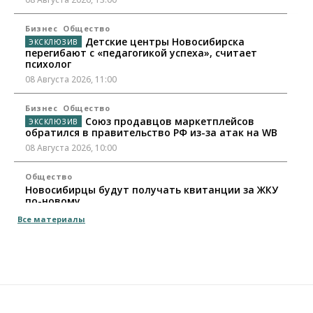
Бизнес
Общество
Детские центры Новосибирска
перегибают с «педагогикой успеха», считает
психолог
08 Августа 2026, 11:00
Бизнес
Общество
Союз продавцов маркетплейсов
обратился в правительство РФ из-за атак на WB
08 Августа 2026, 10:00
Общество
Новосибирцы будут получать квитанции за ЖКУ
по-новому
08 Августа 2026, 09:00
Все материалы
Бизнес
В Новосибирской области резко
сократился грузооборот в автоперевозках
07 Августа 2026, 19:00