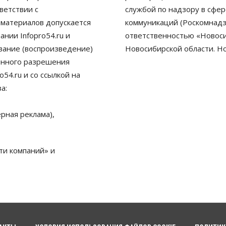
ветствии с
службой по надзору в сфе
 материалов допускается
коммуникаций (Роскомнадз
нии Infopro54.ru и
ответственностью «Новосиб
ование (воспроизведение)
Новосибирской области. Н
енного разрешения
54.ru и со ссылкой на
а:
рная реклама),
ти компаний» и