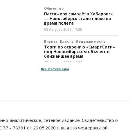
Общество
Пассажиру самолёта Хабаровск
— Новосибирск стало плохо во
время полета
09 Августа 2026, 14:30
Бизнес
Власть
Недвижимость
Торги по освоению «СмартСити»
под Новосибирском объявят в
ближайшее время
09 Августа 2026, 14:00
Все материалы
Общество
Экстренное предупреждение из-
за жары в Новосибирске
распространили спасатели
09 Августа 2026, 13:30
Власть
Город
Общество
Еще одна остановка «городской
электрички» появится в
нно-аналитическое, сетевое издание. Свидетельство о
Новосибирске
 77 – 78381 от 29.05.2020 г, выдано Федеральной
09 Августа 2026, 12:00