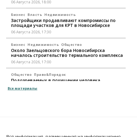
06 Августа 2026, 18:00
Бизнес
Власть
Недвижимость
Застройщики продавливают компромиссы по
площади участков для КРТ в Новосибирске
06 Августа 2026, 17:30
Бизнес
Недвижимость
Общество
Около Заельцовского бора Новосибирска
началось строительство термального комплекса
06 Августа 2026, 17:00
Общество
Право&Порядок
Подозреваемых в похищении человека
задержали в Новосибирске
Все материалы
06 Августа 2026, 16:15
Общество
Пенсионеры старше 80 лет в Новосибирской
области получили повышенные пенсии
06 Августа 2026, 16:00
Финансы
Вся информация, размещенная на информационно-