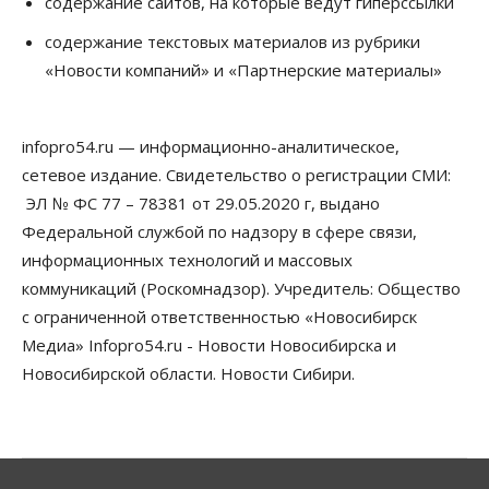
содержание сайтов, на которые ведут гиперссылки
06 Августа 2026, 12:15
содержание текстовых материалов из рубрики
Власть
Общество
«Новости компаний» и «Партнерские материалы»
Новосибирск готовится к визиту Владимира
Путина
06 Августа 2026, 12:05
infopro54.ru — информационно-аналитическое,
Бизнес
Недвижимость
Общество
сетевое издание. Свидетельство о регистрации СМИ:
Росреестр назвал главные причины
отказов в регистрации недвижимости в НСО
ЭЛ № ФС 77 – 78381 от 29.05.2020 г, выдано
06 Августа 2026, 12:00
Федеральной службой по надзору в сфере связи,
информационных технологий и массовых
Телекоммуникации
коммуникаций (Роскомнадзор). Учредитель: Общество
В 16 населённых пунктах Мошковского района
модернизировали мобильную связь
с ограниченной ответственностью «Новосибирск
06 Августа 2026, 11:35
Медиа» Infopro54.ru - Новости Новосибирска и
Новосибирской области. Новости Сибири.
Бизнес
Право&Порядок
ПроБизнес
Злоумышленники опять атакуют
новосибирские компании через электронную
почту
06 Августа 2026, 11:00