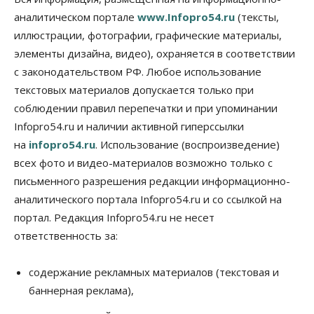
Россияне оформили ипотечных кредитов на 2,6
аналитическом портале
www.Infopro54.ru
(тексты,
трлн рублей
иллюстрации, фотографии, графические материалы,
06 Августа 2026, 15:53
элементы дизайна, видео), охраняется в соответствии
Власть
с законодательством РФ. Любое использование
Думская гонка в Новосибирской области
обойдется без самовыдвиженцев
текстовых материалов допускается только при
06 Августа 2026, 15:00
соблюдении правил перепечатки и при упоминании
Infopro54.ru и наличии активной гиперссылки
Бизнес
Власть
Общество
на
infopro54.ru
. Использование (воспроизведение)
Правительство России продлило разрешение на
выпуск бензина «Евро-3»
всех фото и видео-материалов возможно только с
06 Августа 2026, 14:00
письменного разрешения редакции информационно-
аналитического портала Infopro54.ru и со ссылкой на
Общество
«За тех, у кого от 270 баллов,
портал. Редакция Infopro54.ru не несет
настоящая борьба»: вузы настойчиво
ответственность за:
обзванивают новосибирских высокобалльников
перед зачислением
06 Августа 2026, 13:00
содержание рекламных материалов (текстовая и
баннерная реклама),
Власть
Режим ЧС ввели в Омской области из-за засухи