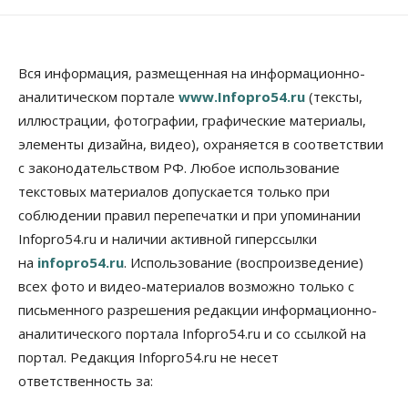
09 Августа 2026, 12:00
Общество
Места в колледжах Новосибирска будут
«бронировать» со школы
Вся информация, размещенная на информационно-
09 Августа 2026, 11:00
аналитическом портале
www.Infopro54.ru
(тексты,
иллюстрации, фотографии, графические материалы,
Авто
Общество
элементы дизайна, видео), охраняется в соответствии
Не катастрофа, а стресс-тест: эксперт
новосибирской сети СТО пояснил кому можно
с законодательством РФ. Любое использование
заливать бензин Евро‑2
текстовых материалов допускается только при
09 Августа 2026, 10:00
соблюдении правил перепечатки и при упоминании
Бизнес
Общество
Infopro54.ru и наличии активной гиперссылки
Работодатели Новосибирска заявили в центры
на
infopro54.ru
. Использование (воспроизведение)
занятости почти 32 тысячи вакансий
09 Августа 2026, 09:00
всех фото и видео-материалов возможно только с
письменного разрешения редакции информационно-
Бизнес
Общество
аналитического портала Infopro54.ru и со ссылкой на
Спрос на машино-места в
Новосибирской области вырос в полтора раза
портал. Редакция Infopro54.ru не несет
08 Августа 2026, 18:00
ответственность за: