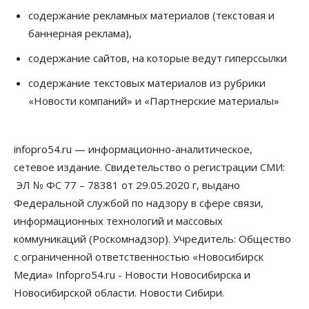
Общество
К современному юридическому образованию в
содержание рекламных материалов (текстовая и
России возникает много вопросов
баннерная реклама),
08 Августа 2026, 17:00
содержание сайтов, на которые ведут гиперссылки
Общество
Новосибирские вузы опубликовали
содержание текстовых материалов из рубрики
приказы о зачислении на бюджетные места
«Новости компаний» и «Партнерские материалы»
08 Августа 2026, 16:00
Общество
Технологии
infopro54.ru — информационно-аналитическое,
Искусственный интеллект впервые выписал
штраф за борщевик
сетевое издание. Свидетельство о регистрации СМИ:
08 Августа 2026, 15:00
ЭЛ № ФС 77 – 78381 от 29.05.2020 г, выдано
Федеральной службой по надзору в сфере связи,
Авто
Продажи подержанных электромобилей в
информационных технологий и массовых
Новосибирской области растут второй месяц
коммуникаций (Роскомнадзор). Учредитель: Общество
08 Августа 2026, 13:00
с ограниченной ответственностью «Новосибирск
Бизнес
Общество
Медиа» Infopro54.ru - Новости Новосибирска и
Детские центры Новосибирска
Новосибирской области. Новости Сибири.
перегибают с «педагогикой успеха», считает
психолог