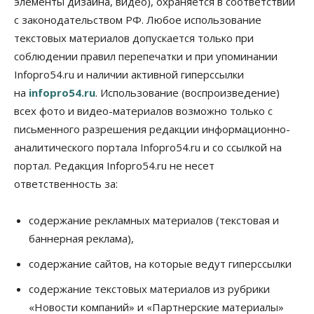
элементы дизайна, видео), охраняется в соответствии
на выходных
с законодательством РФ. Любое использование
07 Августа 2026, 12:00
текстовых материалов допускается только при
Общество
соблюдении правил перепечатки и при упоминании
Жители Новосибирска смогут добровольно
Infopro54.ru и наличии активной гиперссылки
повысить свою пенсию
07 Августа 2026, 11:30
на
infopro54.ru
. Использование (воспроизведение)
всех фото и видео-материалов возможно только с
Общество
письменного разрешения редакции информационно-
Деньгами будут распоряжаться дети: в десяти
школах Новосибирской области введут
аналитического портала Infopro54.ru и со ссылкой на
инициативное бюджетирование
портал. Редакция Infopro54.ru не несет
07 Августа 2026, 11:00
ответственность за:
Общество
Право&Порядок
В Новосибирске руководителя отдела полиции
содержание рекламных материалов (текстовая и
заключили под стражу
баннерная реклама),
07 Августа 2026, 10:15
содержание сайтов, на которые ведут гиперссылки
Общество
Недели жары повлияли на урожай в
содержание текстовых материалов из рубрики
Новосибирской области, но режима ЧС не будет
«Новости компаний» и «Партнерские материалы»
07 Августа 2026, 10:00