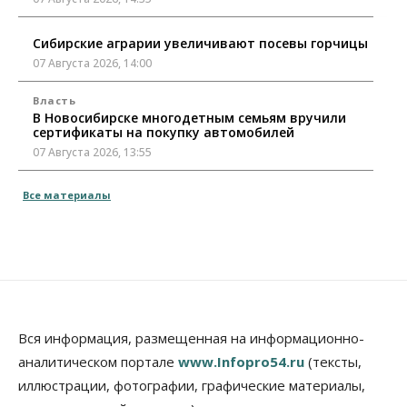
Сибирские аграрии увеличивают посевы горчицы
07 Августа 2026, 14:00
Власть
В Новосибирске многодетным семьям вручили
сертификаты на покупку автомобилей
07 Августа 2026, 13:55
Авто
Общество
Все материалы
Треть автовладельцев в Новосибирской области
«поставили машины на прикол»
07 Августа 2026, 13:00
Власть
Школы, библиотеки, пешеходные тротуары:
депутаты Госдумы контролируют работы на
социальных объектах
Вся информация, размещенная на информационно-
07 Августа 2026, 12:35
аналитическом портале
www.Infopro54.ru
(тексты,
Общество
иллюстрации, фотографии, графические материалы,
Синоптики рассказали о погоде в Новосибирске