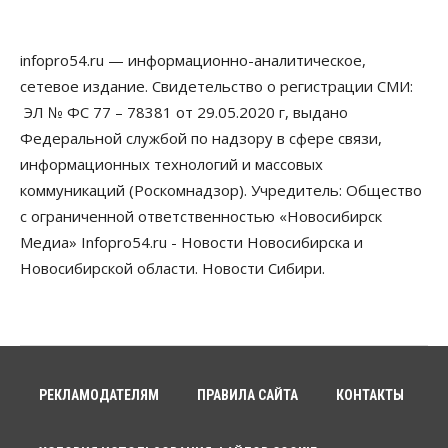
Бизнес
Право&Порядок
Предприятия Новосибирска
infopro54.ru — информационно-аналитическое,
выстраивают системы защиты от атак БПЛА
сетевое издание. Свидетельство о регистрации СМИ:
07 Августа 2026, 09:00
ЭЛ № ФС 77 – 78381 от 29.05.2020 г, выдано
Бизнес
Федеральной службой по надзору в сфере связи,
По «Сибэлектротерму» выдали исполнительные
информационных технологий и массовых
листы на полмиллиарда рублей
07 Августа 2026, 08:00
коммуникаций (Роскомнадзор). Учредитель: Общество
с ограниченной ответственностью «Новосибирск
Бизнес
Власть
Медицина
Общество
Медиа» Infopro54.ru - Новости Новосибирска и
Искусственный интеллект предлагают
привлекать к разработке новых лекарств в
Новосибирской области. Новости Сибири.
России
06 Августа 2026, 19:00
Мировые И Федеральные Новости
Россия построит в Киргизии новый кампус КРСУ:
30 гектаров, 15 тысяч студентов и 30 миллиардов
рублей
РЕКЛАМОДАТЕЛЯМ
ПРАВИЛА САЙТА
КОНТАКТЫ
06 Августа 2026, 18:40