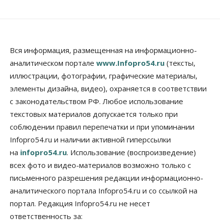
Летний марафон скидок в ГК «Расцветай — до 16
августа
05 Августа 2026, 15:55
Недвижимость
Общество
Вся информация, размещенная на информационно-
Проект нового микрорайона на улице Кирова
аналитическом портале
www.Infopro54.ru
(тексты,
утвердили в Новосибирске
иллюстрации, фотографии, графические материалы,
05 Августа 2026, 15:30
элементы дизайна, видео), охраняется в соответствии
Бизнес
Промышленность
с законодательством РФ. Любое использование
Новосибирские компании произвели косметики
на два миллиарда рублей
текстовых материалов допускается только при
05 Августа 2026, 15:00
соблюдении правил перепечатки и при упоминании
Infopro54.ru и наличии активной гиперссылки
Власть
Финансы
на
infopro54.ru
. Использование (воспроизведение)
Криптовалюта в России официально стала
имуществом
всех фото и видео-материалов возможно только с
05 Августа 2026, 14:00
письменного разрешения редакции информационно-
аналитического портала Infopro54.ru и со ссылкой на
Недвижимость
Открыты продажи квартир нового дома в
портал. Редакция Infopro54.ru не несет
квартале «Цветной бульвар» ГК «Расцветай»
ответственность за:
05 Августа 2026, 13:23