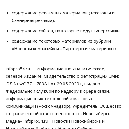
Власть
Общество
содержание рекламных материалов (текстовая и
Ночные маршруты автобусов предлагают ввести
баннерная реклама),
в Новосибирской области
05 Августа 2026, 13:00
содержание сайтов, на которые ведут гиперссылки
Право&Порядок
содержание текстовых материалов из рубрики
Новосибирец пытался провезти из Таиланда
«Новости компаний» и «Партнерские материалы»
кондитерские изделия с наркотиками
05 Августа 2026, 12:30
infopro54.ru — информационно-аналитическое,
Бизнес
Власть
Более 400 новосибирских компаний
сетевое издание. Свидетельство о регистрации СМИ:
вывели зарплату сотрудников «из тени»
ЭЛ № ФС 77 – 78381 от 29.05.2020 г, выдано
05 Августа 2026, 12:00
Федеральной службой по надзору в сфере связи,
Бизнес
Власть
Недвижимость
информационных технологий и массовых
Новосибирское правительство требует 226 млн со
коммуникаций (Роскомнадзор). Учредитель: Общество
строителя экстрим-центра
05 Августа 2026, 11:30
с ограниченной ответственностью «Новосибирск
Медиа» Infopro54.ru - Новости Новосибирска и
Общество
Новосибирской области. Новости Сибири.