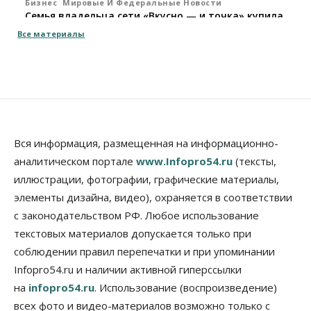
Бизнес
Мировые И Федеральные Новости
Семья владельца сети «Вкусно — и точка» купила
заправки в Томской области
Все материалы
10 Августа 2026, 15:30
Власть
Город
Стало известно, когда Владимир Путин приедет в
Новосибирск
10 Августа 2026, 15:15
Недвижимость
Вся информация, размещенная на информационно-
Новосибирск находится в процессе движения к
аналитическом портале
www.Infopro54.ru
(тексты,
«человечному» городу
иллюстрации, фотографии, графические материалы,
10 Августа 2026, 15:00
элементы дизайна, видео), охраняется в соответствии
Бизнес
Общество
Право&Порядок
с законодательством РФ. Любое использование
Кафе японской кухни в Новосибирске закрыли на
45 дней
текстовых материалов допускается только при
10 Августа 2026, 14:45
соблюдении правил перепечатки и при упоминании
Infopro54.ru и наличии активной гиперссылки
Недвижимость
на
infopro54.ru
. Использование (воспроизведение)
Новосибирску нужны яркие объекты и
градообразующие общественные здания
всех фото и видео-материалов возможно только с