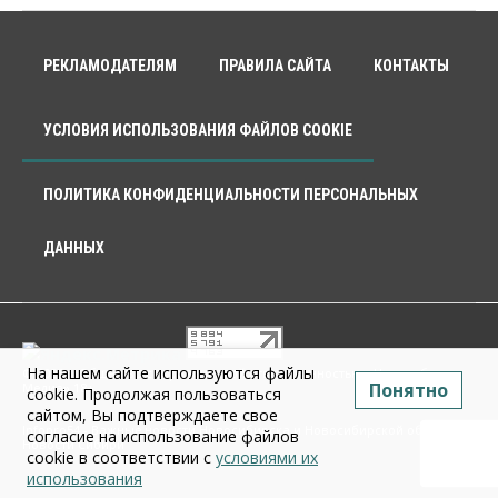
РЕКЛАМОДАТЕЛЯМ
ПРАВИЛА САЙТА
КОНТАКТЫ
УСЛОВИЯ ИСПОЛЬЗОВАНИЯ ФАЙЛОВ COOKIE
ПОЛИТИКА КОНФИДЕНЦИАЛЬНОСТИ ПЕРСОНАЛЬНЫХ
ДАННЫХ
На нашем сайте используются файлы
© 2026 г. Общество с ограниченной ответственностью «Новосибирск
Понятно
Медиа» 18+
cookie. Продолжая пользоваться
сайтом, Вы подтверждаете свое
Infopro54 - Важные новости Новосибирска и Новосибирской области.
согласие на использование файлов
Новости Сибири
cookie в соответствии с
условиями их
использования