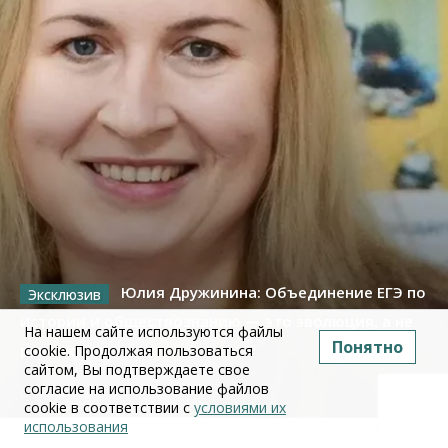
Юлия Дружинина: Объединение ЕГЭ по
истории и обществознанию — это эволюция, а не
На нашем сайте используются файлы
Понятно
революция
cookie. Продолжая пользоваться
сайтом, Вы подтверждаете свое
согласие на использование файлов
02 июля 2026
cookie в соответствии с
условиями их
использования