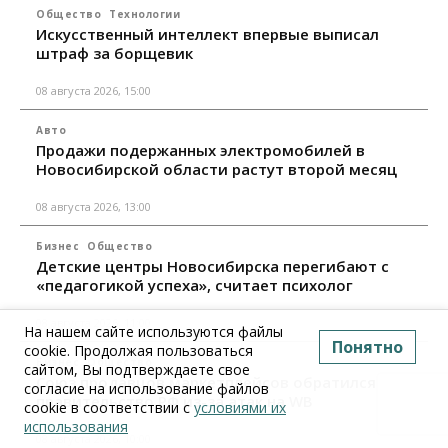
Общество
Технологии
Искусственный интеллект впервые выписал
штраф за борщевик
08 августа 2026, 15:00
Авто
Продажи подержанных электромобилей в
Новосибирской области растут второй месяц
08 августа 2026, 13:00
Бизнес
Общество
Детские центры Новосибирска перегибают с
«педагогикой успеха», считает психолог
08 августа 2026, 11:00
На нашем сайте используются файлы
Понятно
cookie. Продолжая пользоваться
Бизнес
Общество
сайтом, Вы подтверждаете свое
Союз продавцов маркетплейсов обратился в
согласие на использование файлов
правительство РФ из-за атак на WB
cookie в соответствии с
условиями их
использования
08 августа 2026, 10:00