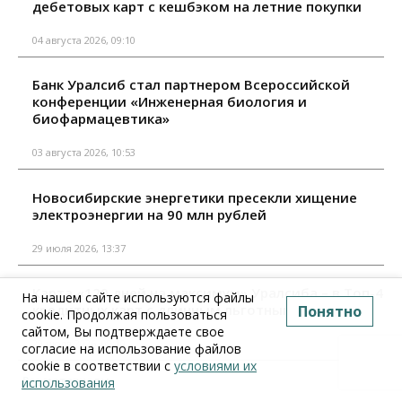
дебетовых карт с кешбэком на летние покупки
04 августа 2026, 09:10
Банк Уралсиб стал партнером Всероссийской
конференции «Инженерная биология и
биофармацевтика»
03 августа 2026, 10:53
Новосибирские энергетики пресекли хищение
электроэнергии на 90 млн рублей
29 июля 2026, 13:37
Карта «120 дней на максимум» Уралсиба – в Топ-4
На нашем сайте используются файлы
кредитных карт с длинным льготным периодом
Понятно
cookie. Продолжая пользоваться
сайтом, Вы подтверждаете свое
29 июля 2026, 09:10
согласие на использование файлов
cookie в соответствии с
условиями их
Все материалы
использования