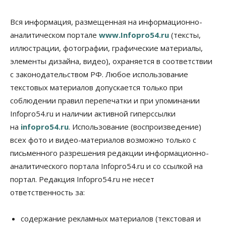
Общество
Право&Порядок
Вся информация, размещенная на информационно-
Подозреваемых в похищении человека
аналитическом портале
www.Infopro54.ru
(тексты,
задержали в Новосибирске
иллюстрации, фотографии, графические материалы,
06 Августа 2026, 16:15
элементы дизайна, видео), охраняется в соответствии
Общество
с законодательством РФ. Любое использование
Пенсионеры старше 80 лет в Новосибирской
области получили повышенные пенсии
текстовых материалов допускается только при
06 Августа 2026, 16:00
соблюдении правил перепечатки и при упоминании
Infopro54.ru и наличии активной гиперссылки
Финансы
на
infopro54.ru
. Использование (воспроизведение)
Россияне оформили ипотечных кредитов на 2,6
трлн рублей
всех фото и видео-материалов возможно только с
06 Августа 2026, 15:53
письменного разрешения редакции информационно-
аналитического портала Infopro54.ru и со ссылкой на
Власть
Думская гонка в Новосибирской области
портал. Редакция Infopro54.ru не несет
обойдется без самовыдвиженцев
ответственность за:
06 Августа 2026, 15:00
Бизнес
Власть
Общество
содержание рекламных материалов (текстовая и
Правительство России продлило разрешение на