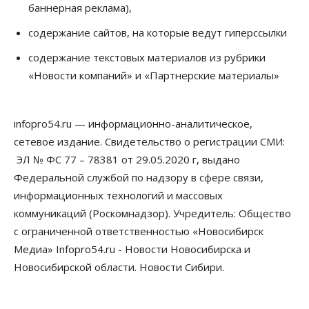
баннерная реклама),
выпуск бензина «Евро-3»
06 Августа 2026, 14:00
содержание сайтов, на которые ведут гиперссылки
Общество
содержание текстовых материалов из рубрики
«За тех, у кого от 270 баллов,
«Новости компаний» и «Партнерские материалы»
настоящая борьба»: вузы настойчиво
обзванивают новосибирских высокобалльников
перед зачислением
06 Августа 2026, 13:00
infopro54.ru — информационно-аналитическое,
сетевое издание. Свидетельство о регистрации СМИ:
Власть
Режим ЧС ввели в Омской области из-за засухи
ЭЛ № ФС 77 – 78381 от 29.05.2020 г, выдано
06 Августа 2026, 12:15
Федеральной службой по надзору в сфере связи,
информационных технологий и массовых
Власть
Общество
коммуникаций (Роскомнадзор). Учредитель: Общество
Новосибирск готовится к визиту Владимира
Путина
с ограниченной ответственностью «Новосибирск
06 Августа 2026, 12:05
Медиа» Infopro54.ru - Новости Новосибирска и
Новосибирской области. Новости Сибири.
Бизнес
Недвижимость
Общество
Росреестр назвал главные причины
отказов в регистрации недвижимости в НСО
06 Августа 2026, 12:00