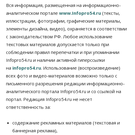
В Новосибирске прошёл митинг
Вся информация, размещенная на информационно-
против нового закона о памятниках
аналитическом портале
www.Infopro54.ru
(тексты,
07 Августа 2026, 18:00
иллюстрации, фотографии, графические материалы,
элементы дизайна, видео), охраняется в соответствии
Бизнес
В аэропорту Толмачёво завершены работы по
с законодательством РФ. Любое использование
бетонированию рулежных дорожек
текстовых материалов допускается только при
07 Августа 2026, 17:00
соблюдении правил перепечатки и при упоминании
Бизнес
Недвижимость
Общество
Infopro54.ru и наличии активной гиперссылки
Новосибирцы стали реже оформлять
на
infopro54.ru
. Использование (воспроизведение)
дома по упрощенной схеме
07 Августа 2026, 16:00
всех фото и видео-материалов возможно только с
письменного разрешения редакции информационно-
Власть
Общество
Право&Порядок
аналитического портала Infopro54.ru и со ссылкой на
Роспотребнадзор изъял почти полторы тонны
мяса в Новосибирской области
портал. Редакция Infopro54.ru не несет
07 Августа 2026, 15:00
ответственность за:
Финансы
Расходы новосибирцев на спорт выросли на 40%
содержание рекламных материалов (текстовая и
за полгода
баннерная реклама),
07 Августа 2026, 14:35