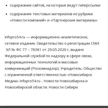
содержание сайтов, на которые ведут гиперссылки
Сибирские аграрии увеличивают посевы горчицы
содержание текстовых материалов из рубрики
07 Августа 2026, 14:00
«Новости компаний» и «Партнерские материалы»
Власть
В Новосибирске многодетным семьям вручили
сертификаты на покупку автомобилей
infopro54.ru — информационно-аналитическое,
07 Августа 2026, 13:55
сетевое издание. Свидетельство о регистрации СМИ:
ЭЛ № ФС 77 – 78381 от 29.05.2020 г, выдано
Авто
Общество
Треть автовладельцев в Новосибирской области
Федеральной службой по надзору в сфере связи,
«поставили машины на прикол»
информационных технологий и массовых
07 Августа 2026, 13:00
коммуникаций (Роскомнадзор). Учредитель: Общество
Власть
с ограниченной ответственностью «Новосибирск
Школы, библиотеки, пешеходные тротуары:
Медиа» Infopro54.ru - Новости Новосибирска и
депутаты Госдумы контролируют работы на
социальных объектах
Новосибирской области. Новости Сибири.
07 Августа 2026, 12:35
Общество
Синоптики рассказали о погоде в Новосибирске