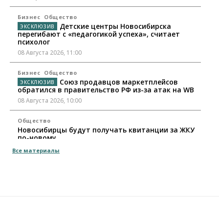
Бизнес
Общество
Детские центры Новосибирска
перегибают с «педагогикой успеха», считает
психолог
08 Августа 2026, 11:00
Бизнес
Общество
Союз продавцов маркетплейсов
обратился в правительство РФ из-за атак на WB
08 Августа 2026, 10:00
Общество
Новосибирцы будут получать квитанции за ЖКУ
по-новому
08 Августа 2026, 09:00
Все материалы
Бизнес
В Новосибирской области резко
сократился грузооборот в автоперевозках
07 Августа 2026, 19:00
Общество