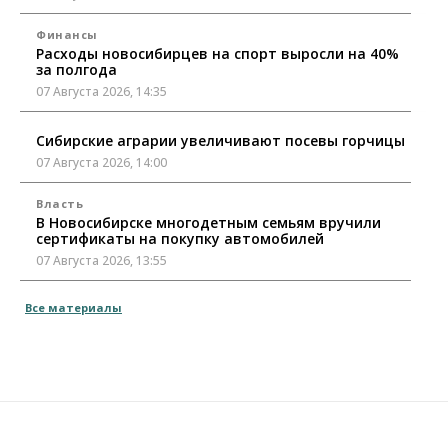
Финансы
Расходы новосибирцев на спорт выросли на 40%
за полгода
07 Августа 2026, 14:35
Сибирские аграрии увеличивают посевы горчицы
07 Августа 2026, 14:00
Власть
В Новосибирске многодетным семьям вручили
сертификаты на покупку автомобилей
07 Августа 2026, 13:55
Авто
Общество
Все материалы
Треть автовладельцев в Новосибирской области
«поставили машины на прикол»
07 Августа 2026, 13:00
Власть
Школы, библиотеки, пешеходные тротуары:
депутаты Госдумы контролируют работы на