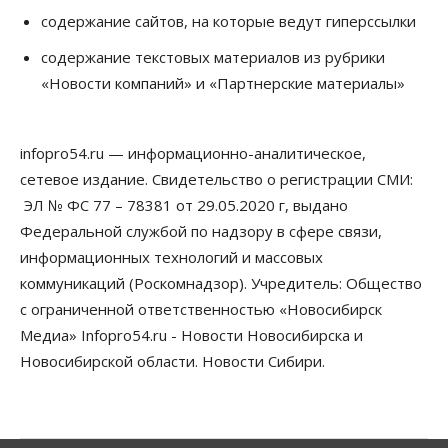
содержание сайтов, на которые ведут гиперссылки
Общество
Недели жары повлияли на урожай в
содержание текстовых материалов из рубрики
Новосибирской области, но режима ЧС не будет
«Новости компаний» и «Партнерские материалы»
07 Августа 2026, 10:00
Бизнес
Право&Порядок
Предприятия Новосибирска
infopro54.ru — информационно-аналитическое,
выстраивают системы защиты от атак БПЛА
сетевое издание. Свидетельство о регистрации СМИ:
07 Августа 2026, 09:00
ЭЛ № ФС 77 – 78381 от 29.05.2020 г, выдано
Бизнес
Федеральной службой по надзору в сфере связи,
По «Сибэлектротерму» выдали исполнительные
информационных технологий и массовых
листы на полмиллиарда рублей
07 Августа 2026, 08:00
коммуникаций (Роскомнадзор). Учредитель: Общество
с ограниченной ответственностью «Новосибирск
Бизнес
Власть
Медицина
Общество
Медиа» Infopro54.ru - Новости Новосибирска и
Искусственный интеллект предлагают
привлекать к разработке новых лекарств в
Новосибирской области. Новости Сибири.
России
06 Августа 2026, 19:00
Мировые И Федеральные Новости