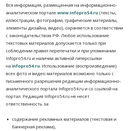
социальных объектах
Вся информация, размещенная на информационно-
07 Августа 2026, 12:35
аналитическом портале
www.Infopro54.ru
(тексты,
Общество
иллюстрации, фотографии, графические материалы,
Синоптики рассказали о погоде в Новосибирске
элементы дизайна, видео), охраняется в соответствии
на выходных
с законодательством РФ. Любое использование
07 Августа 2026, 12:00
текстовых материалов допускается только при
Общество
соблюдении правил перепечатки и при упоминании
Жители Новосибирска смогут добровольно
Infopro54.ru и наличии активной гиперссылки
повысить свою пенсию
07 Августа 2026, 11:30
на
infopro54.ru
. Использование (воспроизведение)
всех фото и видео-материалов возможно только с
Общество
письменного разрешения редакции информационно-
Деньгами будут распоряжаться дети: в десяти
школах Новосибирской области введут
аналитического портала Infopro54.ru и со ссылкой на
инициативное бюджетирование
портал. Редакция Infopro54.ru не несет
07 Августа 2026, 11:00
ответственность за:
Общество
Право&Порядок
В Новосибирске руководителя отдела полиции
содержание рекламных материалов (текстовая и
заключили под стражу
баннерная реклама),
07 Августа 2026, 10:15