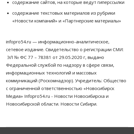
содержание сайтов, на которые ведут гиперссылки
В Новосибирске многодетным семьям вручили
сертификаты на покупку автомобилей
содержание текстовых материалов из рубрики
07 Августа 2026, 13:55
«Новости компаний» и «Партнерские материалы»
Авто
Общество
Треть автовладельцев в Новосибирской области
«поставили машины на прикол»
infopro54.ru — информационно-аналитическое,
07 Августа 2026, 13:00
сетевое издание. Свидетельство о регистрации СМИ:
ЭЛ № ФС 77 – 78381 от 29.05.2020 г, выдано
Власть
Школы, библиотеки, пешеходные тротуары:
Федеральной службой по надзору в сфере связи,
депутаты Госдумы контролируют работы на
информационных технологий и массовых
социальных объектах
07 Августа 2026, 12:35
коммуникаций (Роскомнадзор). Учредитель: Общество
с ограниченной ответственностью «Новосибирск
Общество
Медиа» Infopro54.ru - Новости Новосибирска и
Синоптики рассказали о погоде в Новосибирске
на выходных
Новосибирской области. Новости Сибири.
07 Августа 2026, 12:00
Общество
Жители Новосибирска смогут добровольно
повысить свою пенсию