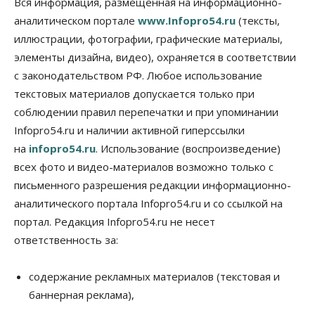
Вся информация, размещенная на информационно-
бетонированию рулежных дорожек
аналитическом портале
www.Infopro54.ru
(тексты,
07 Августа 2026, 17:00
иллюстрации, фотографии, графические материалы,
элементы дизайна, видео), охраняется в соответствии
Бизнес
Недвижимость
Общество
Новосибирцы стали реже оформлять
с законодательством РФ. Любое использование
дома по упрощенной схеме
текстовых материалов допускается только при
07 Августа 2026, 16:00
соблюдении правил перепечатки и при упоминании
Власть
Общество
Право&Порядок
Infopro54.ru и наличии активной гиперссылки
Роспотребнадзор изъял почти полторы тонны
на
infopro54.ru
. Использование (воспроизведение)
мяса в Новосибирской области
07 Августа 2026, 15:00
всех фото и видео-материалов возможно только с
письменного разрешения редакции информационно-
Финансы
аналитического портала Infopro54.ru и со ссылкой на
Расходы новосибирцев на спорт выросли на 40%
за полгода
портал. Редакция Infopro54.ru не несет
07 Августа 2026, 14:35
ответственность за:
Сибирские аграрии увеличивают посевы горчицы
содержание рекламных материалов (текстовая и
07 Августа 2026, 14:00
баннерная реклама),
Власть