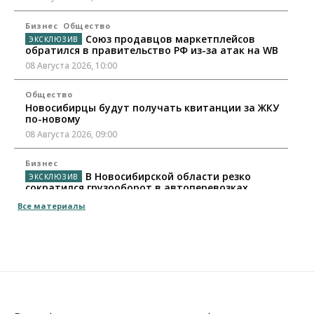
Бизнес
Общество
Союз продавцов маркетплейсов
обратился в правительство РФ из-за атак на WB
08 Августа 2026, 10:00
Общество
Новосибирцы будут получать квитанции за ЖКУ
по-новому
08 Августа 2026, 09:00
Бизнес
В Новосибирской области резко
сократился грузооборот в автоперевозках
07 Августа 2026, 19:00
Все материалы
Общество
В Новосибирске прошёл митинг
против нового закона о памятниках
07 Августа 2026, 18:00
Бизнес
В аэропорту Толмачёво завершены работы по