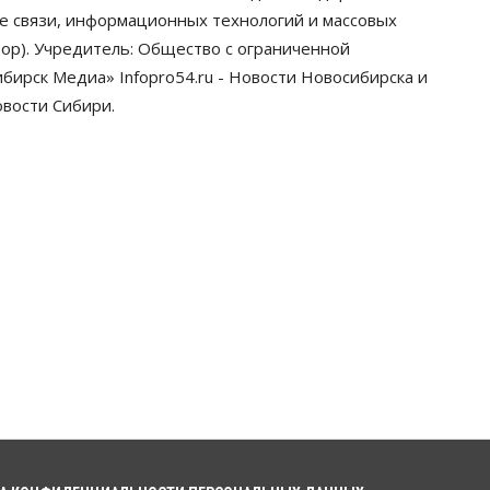
грузооборот в автоперевозках
ре связи, информационных технологий и массовых
07 Августа 2026, 19:00
ор). Учредитель: Общество с ограниченной
ирск Медиа» Infopro54.ru - Новости Новосибирска и
Общество
В Новосибирске
овости Сибири.
прошёл митинг против нового
закона о памятниках
07 Августа 2026, 18:00
Бизнес
В аэропорту Толмачёво
завершены работы по
бетонированию рулежных
дорожек
07 Августа 2026, 17:00
Бизнес
Недвижимость
Общество
Новосибирцы стали
реже оформлять дома по
упрощенной схеме
07 Августа 2026, 16:00
Власть
Общество
Право&Порядок
Роспотребнадзор изъял почти