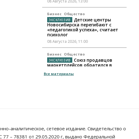
08 Августа 2026, 13:00
Бизнес
Общество
Детские центры
Новосибирска перегибают с
«педагогикой успеха», считает
психолог
08 Августа 2026, 11:00
Бизнес
Общество
Союз продавцов
маркетплейсов обратился в
правительство РФ из-за атак на
Все материалы
WB
08 Августа 2026, 10:00
Общество
Новосибирцы будут получать
квитанции за ЖКУ по-новому
08 Августа 2026, 09:00
Бизнес
нно-аналитическое, сетевое издание. Свидетельство о
В Новосибирской
области резко сократился
 77 – 78381 от 29.05.2020 г, выдано Федеральной