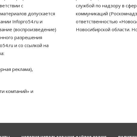
ветствии с
службой по надзору в сфе
 материалов допускается
коммуникаций (Роскомнадз
нии Infopro54.ru и
ответственностью «Новосиб
ование (воспроизведение)
Новосибирской области. Н
енного разрешения
54.ru и со ссылкой на
а:
рная реклама),
ти компаний» и