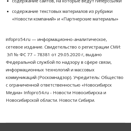
содержание сайтов, на которые ведут гиперссылки
Общество
Технологии
Искусственный интеллект впервые выписал
содержание текстовых материалов из рубрики
штраф за борщевик
«Новости компаний» и «Партнерские материалы»
08 Августа 2026, 15:00
Авто
infopro54.ru — информационно-аналитическое,
Продажи подержанных электромобилей в
Новосибирской области растут второй месяц
сетевое издание. Свидетельство о регистрации СМИ:
08 Августа 2026, 13:00
ЭЛ № ФС 77 – 78381 от 29.05.2020 г, выдано
Федеральной службой по надзору в сфере связи,
Бизнес
Общество
Детские центры Новосибирска
информационных технологий и массовых
перегибают с «педагогикой успеха», считает
коммуникаций (Роскомнадзор). Учредитель: Общество
психолог
08 Августа 2026, 11:00
с ограниченной ответственностью «Новосибирск
Медиа» Infopro54.ru - Новости Новосибирска и
Бизнес
Общество
Новосибирской области. Новости Сибири.
Союз продавцов маркетплейсов
обратился в правительство РФ из-за атак на WB
08 Августа 2026, 10:00
Общество
Новосибирцы будут получать квитанции за ЖКУ