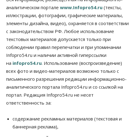
заливать бензин Евро‑2
аналитическом портале
www.Infopro54.ru
(тексты,
09 Августа 2026, 10:00
иллюстрации, фотографии, графические материалы,
элементы дизайна, видео), охраняется в соответствии
Бизнес
Общество
Работодатели Новосибирска заявили в центры
с законодательством РФ. Любое использование
занятости почти 32 тысячи вакансий
текстовых материалов допускается только при
09 Августа 2026, 09:00
соблюдении правил перепечатки и при упоминании
Бизнес
Общество
Infopro54.ru и наличии активной гиперссылки
Спрос на машино-места в
на
infopro54.ru
. Использование (воспроизведение)
Новосибирской области вырос в полтора раза
08 Августа 2026, 18:00
всех фото и видео-материалов возможно только с
письменного разрешения редакции информационно-
Общество
аналитического портала Infopro54.ru и со ссылкой на
К современному юридическому образованию в
России возникает много вопросов
портал. Редакция Infopro54.ru не несет
08 Августа 2026, 17:00
ответственность за:
Общество
Новосибирские вузы опубликовали
содержание рекламных материалов (текстовая и
приказы о зачислении на бюджетные места
баннерная реклама),
08 Августа 2026, 16:00