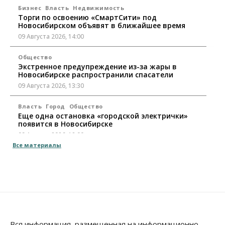
Бизнес
Власть
Недвижимость
Торги по освоению «СмартСити» под
Новосибирском объявят в ближайшее время
09 Августа 2026, 14:00
Общество
Экстренное предупреждение из-за жары в
Новосибирске распространили спасатели
09 Августа 2026, 13:30
Власть
Город
Общество
Еще одна остановка «городской электрички»
появится в Новосибирске
09 Августа 2026, 12:00
Все материалы
Общество
Места в колледжах Новосибирска будут
«бронировать» со школы
09 Августа 2026, 11:00
Авто
Общество
Не катастрофа, а стресс-тест: эксперт
новосибирской сети СТО пояснил кому можно
Вся информация, размещенная на информационно-