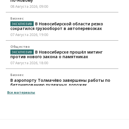
по-новому
08 Августа 2026, 09:00
Бизнес
В Новосибирской области резко
сократился грузооборот в автоперевозках
07 Августа 2026, 19:00
Общество
В Новосибирске прошёл митинг
против нового закона о памятниках
07 Августа 2026, 18:00
Бизнес
В аэропорту Толмачёво завершены работы по
бетонированию рулежных дорожек
07 Августа 2026, 17:00
Все материалы
Бизнес
Недвижимость
Общество
Новосибирцы стали реже оформлять
дома по упрощенной схеме
07 Августа 2026, 16:00