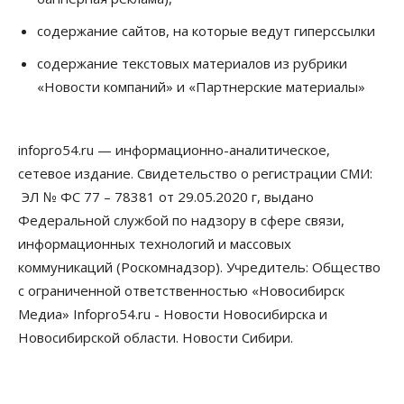
Власть
содержание сайтов, на которые ведут гиперссылки
Школы, библиотеки, пешеходные тротуары:
депутаты Госдумы контролируют работы на
содержание текстовых материалов из рубрики
социальных объектах
«Новости компаний» и «Партнерские материалы»
07 Августа 2026, 12:35
Общество
Синоптики рассказали о погоде в Новосибирске
infopro54.ru — информационно-аналитическое,
на выходных
сетевое издание. Свидетельство о регистрации СМИ:
07 Августа 2026, 12:00
ЭЛ № ФС 77 – 78381 от 29.05.2020 г, выдано
Общество
Федеральной службой по надзору в сфере связи,
Жители Новосибирска смогут добровольно
информационных технологий и массовых
повысить свою пенсию
07 Августа 2026, 11:30
коммуникаций (Роскомнадзор). Учредитель: Общество
с ограниченной ответственностью «Новосибирск
Общество
Медиа» Infopro54.ru - Новости Новосибирска и
Деньгами будут распоряжаться дети: в десяти
школах Новосибирской области введут
Новосибирской области. Новости Сибири.
инициативное бюджетирование
07 Августа 2026, 11:00
Общество
Право&Порядок