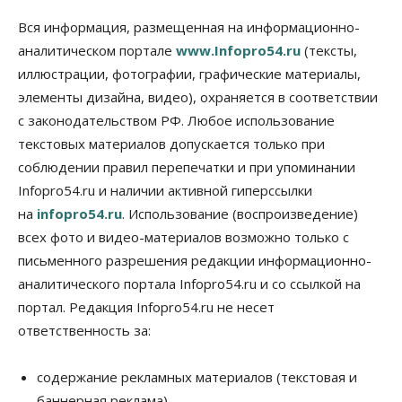
Власть
Общество
Право&Порядок
Роспотребнадзор изъял почти полторы тонны
Вся информация, размещенная на информационно-
мяса в Новосибирской области
аналитическом портале
www.Infopro54.ru
(тексты,
07 Августа 2026, 15:00
иллюстрации, фотографии, графические материалы,
элементы дизайна, видео), охраняется в соответствии
Финансы
Расходы новосибирцев на спорт выросли на 40%
с законодательством РФ. Любое использование
за полгода
текстовых материалов допускается только при
07 Августа 2026, 14:35
соблюдении правил перепечатки и при упоминании
Infopro54.ru и наличии активной гиперссылки
Сибирские аграрии увеличивают посевы горчицы
07 Августа 2026, 14:00
на
infopro54.ru
. Использование (воспроизведение)
всех фото и видео-материалов возможно только с
Власть
письменного разрешения редакции информационно-
В Новосибирске многодетным семьям вручили
сертификаты на покупку автомобилей
аналитического портала Infopro54.ru и со ссылкой на
07 Августа 2026, 13:55
портал. Редакция Infopro54.ru не несет
ответственность за:
Авто
Общество
Треть автовладельцев в Новосибирской области
«поставили машины на прикол»
содержание рекламных материалов (текстовая и
07 Августа 2026, 13:00
баннерная реклама),