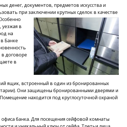
ных денег, документов, предметов искусства и
ьзовать при заключении крупных сделок в
качестве
 Особенно
 уезжая в
род на
 в Банке
новенность
 в договоре
щаете в
ский ящик, встроенный в один из бронированных
итарии). Они защищены бронированными дверями и
. Помещение находится под круглосуточной охраной
ы офиса банка. Для посещения сейфовой комнаты
ности и уникальный ключ от сейфа. Третьи лица