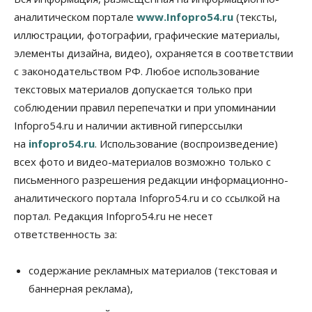
07 Августа 2026, 11:30
аналитическом портале
www.Infopro54.ru
(тексты,
Общество
иллюстрации, фотографии, графические материалы,
Деньгами будут распоряжаться дети: в десяти
элементы дизайна, видео), охраняется в соответствии
школах Новосибирской области введут
инициативное бюджетирование
с законодательством РФ. Любое использование
07 Августа 2026, 11:00
текстовых материалов допускается только при
соблюдении правил перепечатки и при упоминании
Общество
Право&Порядок
Infopro54.ru и наличии активной гиперссылки
В Новосибирске руководителя отдела полиции
заключили под стражу
на
infopro54.ru
. Использование (воспроизведение)
07 Августа 2026, 10:15
всех фото и видео-материалов возможно только с
письменного разрешения редакции информационно-
Общество
Недели жары повлияли на урожай в
аналитического портала Infopro54.ru и со ссылкой на
Новосибирской области, но режима ЧС не будет
портал. Редакция Infopro54.ru не несет
07 Августа 2026, 10:00
ответственность за:
Бизнес
Право&Порядок
Предприятия Новосибирска
содержание рекламных материалов (текстовая и
выстраивают системы защиты от атак БПЛА
баннерная реклама),
07 Августа 2026, 09:00