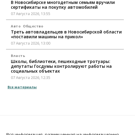
В Новосибирске многодетным семьям вручили
сертификаты на покупку автомобилей
07 Августа 2026, 13:55
Авто
Общество
Треть автовладельцев в Новосибирской области
«поставили машины на прикол»
07 Августа 2026, 13:00
Власть
Школы, библиотеки, пешеходные тротуары:
депутаты Госдумы контролируют работы на
социальных объектах
07 Августа 2026, 12:35
Все материалы
Общество
Синоптики рассказали о погоде в Новосибирске
на выходных
07 Августа 2026, 12:00
Общество
Жители Новосибирска смогут добровольно
повысить свою пенсию
Вся информация, размещенная на информационно-