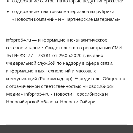
содержание сайтов, на которые ведут гиперссылки
Бизнес
По «Сибэлектротерму» выдали исполнительные
содержание текстовых материалов из рубрики
листы на полмиллиарда рублей
«Новости компаний» и «Партнерские материалы»
07 Августа 2026, 08:00
Бизнес
Власть
Медицина
Общество
Искусственный интеллект предлагают
infopro54.ru — информационно-аналитическое,
привлекать к разработке новых лекарств в
России
сетевое издание. Свидетельство о регистрации СМИ:
06 Августа 2026, 19:00
ЭЛ № ФС 77 – 78381 от 29.05.2020 г, выдано
Федеральной службой по надзору в сфере связи,
Мировые И Федеральные Новости
информационных технологий и массовых
Россия построит в Киргизии новый кампус КРСУ:
30 гектаров, 15 тысяч студентов и 30 миллиардов
коммуникаций (Роскомнадзор). Учредитель: Общество
рублей
с ограниченной ответственностью «Новосибирск
06 Августа 2026, 18:40
Медиа» Infopro54.ru - Новости Новосибирска и
Общество
Новосибирской области. Новости Сибири.
Новосибирским студентам помогают
адаптироваться к учебе через культуру
06 Августа 2026, 18:00
Бизнес
Власть
Недвижимость