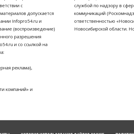
ветствии с
службой по надзору в сфе
 материалов допускается
коммуникаций (Роскомнадз
нии Infopro54.ru и
ответственностью «Новосиб
ование (воспроизведение)
Новосибирской области. Н
енного разрешения
54.ru и со ссылкой на
а:
рная реклама),
ти компаний» и