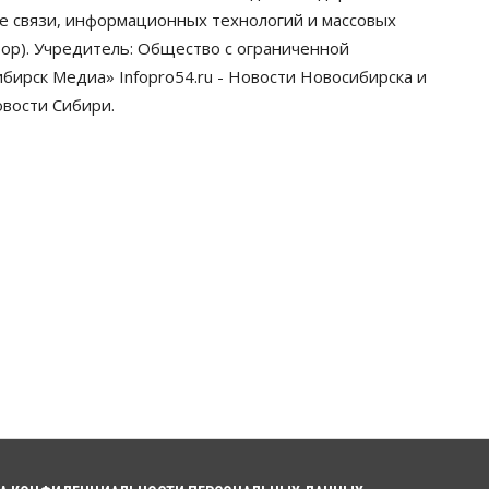
грузооборот в автоперевозках
ре связи, информационных технологий и массовых
07 Августа 2026, 19:00
ор). Учредитель: Общество с ограниченной
ирск Медиа» Infopro54.ru - Новости Новосибирска и
Общество
В Новосибирске
овости Сибири.
прошёл митинг против нового
закона о памятниках
07 Августа 2026, 18:00
Бизнес
В аэропорту Толмачёво
завершены работы по
бетонированию рулежных
дорожек
07 Августа 2026, 17:00
Бизнес
Недвижимость
Общество
Новосибирцы стали
реже оформлять дома по
упрощенной схеме
07 Августа 2026, 16:00
Власть
Общество
Право&Порядок
Роспотребнадзор изъял почти