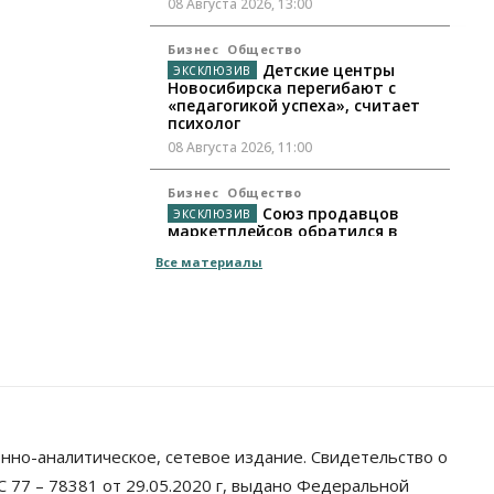
08 Августа 2026, 13:00
Бизнес
Общество
Детские центры
Новосибирска перегибают с
«педагогикой успеха», считает
психолог
08 Августа 2026, 11:00
Бизнес
Общество
Союз продавцов
маркетплейсов обратился в
правительство РФ из-за атак на
Все материалы
WB
08 Августа 2026, 10:00
Общество
Новосибирцы будут получать
квитанции за ЖКУ по-новому
08 Августа 2026, 09:00
Бизнес
нно-аналитическое, сетевое издание. Свидетельство о
В Новосибирской
области резко сократился
 77 – 78381 от 29.05.2020 г, выдано Федеральной